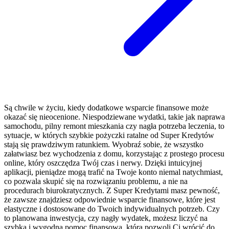
Są chwile w życiu, kiedy dodatkowe wsparcie finansowe może
okazać się nieocenione. Niespodziewane wydatki, takie jak naprawa
samochodu, pilny remont mieszkania czy nagła potrzeba leczenia, to
sytuacje, w których szybkie pożyczki ratalne od Super Kredytów
stają się prawdziwym ratunkiem. Wyobraź sobie, że wszystko
załatwiasz bez wychodzenia z domu, korzystając z prostego procesu
online, który oszczędza Twój czas i nerwy. Dzięki intuicyjnej
aplikacji, pieniądze mogą trafić na Twoje konto niemal natychmiast,
co pozwala skupić się na rozwiązaniu problemu, a nie na
procedurach biurokratycznych. Z Super Kredytami masz pewność,
że zawsze znajdziesz odpowiednie wsparcie finansowe, które jest
elastyczne i dostosowane do Twoich indywidualnych potrzeb. Czy
to planowana inwestycja, czy nagły wydatek, możesz liczyć na
szybką i wygodną pomoc finansową, która pozwoli Ci wrócić do