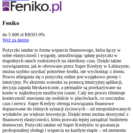
Feniko
do 5 000 zł
RRSO 0%
Weź za darmo
Pożyczki ratalne to forma wsparcia finansowego, która łączy w
sobie elastyczność i wygodę, umożliwiając spłatę pożyczki w
dogodnych ratach rozłożonych na określony czas. Dzięki takim
rozwiązaniom, jak te oferowane przez Super Kredyty w Łabiszynie,
można szybko uzyskać potrzebne środki, nie wychodząc z domu.
Proces ubiegania się o pożyczkę online jest wyjątkowo prosty i
intuicyjny. Po złożeniu wniosku za pomocą intuicyjnej aplikacji,
decyzja zapada błyskawicznie, a pieniądze są przekazywane na
konto w najkrótszym możliwym czasie. Cały ten proces eliminuje
konieczność stawiania się osobiście w placówkach, co oszczędza
czas i nerwy. Super Kredyty oferują rozwiązania finansowe
dopasowane do różnych sytuacji życiowych – od niespodziewanych
wydatków po większe inwestycje. Dzięki temu można skorzystać z
finansowej elastyczności, która pozwala lepiej zarządzać budżetem
domowym. Pożyczki ratalne od Super Kredytów to gwarancja
profesjonalnej obsługi i wsparcia na każdym etapie – od momentu