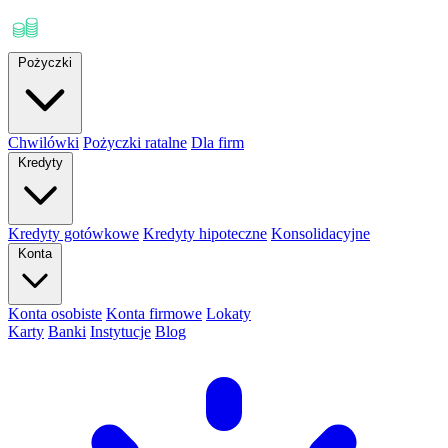
Pożyczki
Chwilówki
Pożyczki ratalne
Dla firm
Kredyty
Kredyty gotówkowe
Kredyty hipoteczne
Konsolidacyjne
Konta
Konta osobiste
Konta firmowe
Lokaty
Karty
Banki
Instytucje
Blog