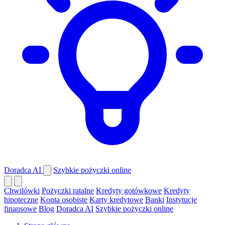
Doradca AI
Szybkie pożyczki online
Chwilówki
Pożyczki ratalne
Kredyty gotówkowe
Kredyty
hipoteczne
Konta osobiste
Karty kredytowe
Banki
Instytucje
finansowe
Blog
Doradca AI
Szybkie pożyczki online