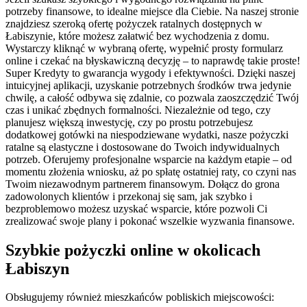
potrzeby finansowe, to idealne miejsce dla Ciebie. Na naszej stronie
znajdziesz szeroką ofertę pożyczek ratalnych dostępnych w
Łabiszynie, które możesz załatwić bez wychodzenia z domu.
Wystarczy kliknąć w wybraną ofertę, wypełnić prosty formularz
online i czekać na błyskawiczną decyzję – to naprawdę takie proste!
Super Kredyty to gwarancja wygody i efektywności. Dzięki naszej
intuicyjnej aplikacji, uzyskanie potrzebnych środków trwa jedynie
chwilę, a całość odbywa się zdalnie, co pozwala zaoszczędzić Twój
czas i unikać zbędnych formalności. Niezależnie od tego, czy
planujesz większą inwestycję, czy po prostu potrzebujesz
dodatkowej gotówki na niespodziewane wydatki, nasze pożyczki
ratalne są elastyczne i dostosowane do Twoich indywidualnych
potrzeb. Oferujemy profesjonalne wsparcie na każdym etapie – od
momentu złożenia wniosku, aż po spłatę ostatniej raty, co czyni nas
Twoim niezawodnym partnerem finansowym. Dołącz do grona
zadowolonych klientów i przekonaj się sam, jak szybko i
bezproblemowo możesz uzyskać wsparcie, które pozwoli Ci
zrealizować swoje plany i pokonać wszelkie wyzwania finansowe.
Szybkie pożyczki online w okolicach
Łabiszyn
Obsługujemy również mieszkańców pobliskich miejscowości: