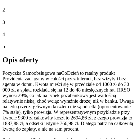
2
3
4
5
Opis oferty
Pożyczka Samoobsługowa naCoDzień to ratalny produkt
Providenta zaciągany w całości przez internet, bez wizyty i bez
agenta w domu. Kwota mieści się w przedziale od 1000 zł do 30
000 zł, a spłata rozkłada się na 12 do 48 miesięcznych rat. RRSO
wynosi 29%, co jak na rynek pozabankowy jest wartością
relatywnie niską, choć wciąż wyraźnie drożej niż w banku. Uwaga
na jedną rzecz: głównym kosztem nie są odsetki (oprocentowanie
7% stałe), tylko prowizja. W reprezentatywnym przykładzie przy
kwocie 9300 zł całkowity koszt to 2694,86 zł, z czego prowizja to
1887,88 zł, a odsetki jedynie 766,98 zł. Dlatego patrz na całkowitą
kwotę do zapłaty, a nie na sam procent.