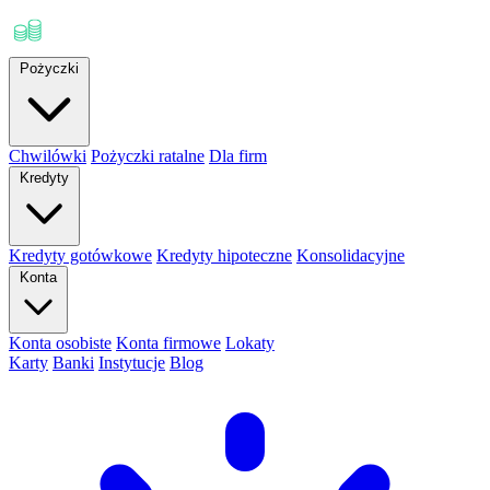
Pożyczki
Chwilówki
Pożyczki ratalne
Dla firm
Kredyty
Kredyty gotówkowe
Kredyty hipoteczne
Konsolidacyjne
Konta
Konta osobiste
Konta firmowe
Lokaty
Karty
Banki
Instytucje
Blog