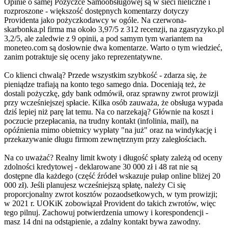
Opinie o samej Pożyczce Samoobsługowej są w sieci nieliczne i
rozproszone - większość dostępnych komentarzy dotyczy
Providenta jako pożyczkodawcy w ogóle. Na czerwona-
skarbonka.pl firma ma około 3,97/5 z 312 recenzji, na zgasryzyko.pl
3,2/5, ale zaledwie z 9 opinii, a pod samym tym wariantem na
moneteo.com są dosłownie dwa komentarze. Warto o tym wiedzieć,
zanim potraktuje się oceny jako reprezentatywne.
Co klienci chwalą? Przede wszystkim szybkość - zdarza się, że
pieniądze trafiają na konto tego samego dnia. Doceniają też, że
dostali pożyczkę, gdy bank odmówił, oraz sprawny zwrot prowizji
przy wcześniejszej spłacie. Kilka osób zauważa, że obsługa wypada
dziś lepiej niż parę lat temu. Na co narzekają? Głównie na koszt i
poczucie przepłacania, na trudny kontakt (infolinia, mail), na
opóźnienia mimo obietnicy wypłaty "na już" oraz na windykację i
przekazywanie długu firmom zewnętrznym przy zaległościach.
Na co uważać? Realny limit kwoty i długość spłaty zależą od oceny
zdolności kredytowej - deklarowane 30 000 zł i 48 rat nie są
dostępne dla każdego (część źródeł wskazuje pułap online bliżej 20
000 zł). Jeśli planujesz wcześniejszą spłatę, należy Ci się
proporcjonalny zwrot kosztów pozaodsetkowych, w tym prowizji;
w 2021 r. UOKiK zobowiązał Provident do takich zwrotów, więc
tego pilnuj. Zachowuj potwierdzenia umowy i korespondencji -
masz 14 dni na odstąpienie, a zdalny kontakt bywa zawodny.