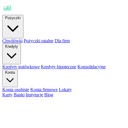
Pożyczki
Chwilówki
Pożyczki ratalne
Dla firm
Kredyty
Kredyty gotówkowe
Kredyty hipoteczne
Konsolidacyjne
Konta
Konta osobiste
Konta firmowe
Lokaty
Karty
Banki
Instytucje
Blog