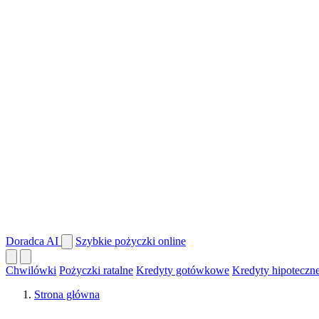
Doradca AI
Szybkie pożyczki online
Chwilówki
Pożyczki ratalne
Kredyty gotówkowe
Kredyty hipoteczn
Strona główna