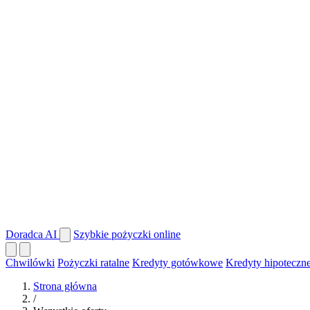
Doradca AI
Szybkie pożyczki online
Chwilówki
Pożyczki ratalne
Kredyty gotówkowe
Kredyty hipoteczn
Strona główna
/