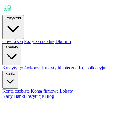
Pożyczki
Chwilówki
Pożyczki ratalne
Dla firm
Kredyty
Kredyty gotówkowe
Kredyty hipoteczne
Konsolidacyjne
Konta
Konta osobiste
Konta firmowe
Lokaty
Karty
Banki
Instytucje
Blog