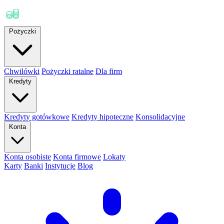
Pożyczki
Chwilówki
Pożyczki ratalne
Dla firm
Kredyty
Kredyty gotówkowe
Kredyty hipoteczne
Konsolidacyjne
Konta
Konta osobiste
Konta firmowe
Lokaty
Karty
Banki
Instytucje
Blog