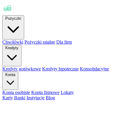
Pożyczki
Chwilówki
Pożyczki ratalne
Dla firm
Kredyty
Kredyty gotówkowe
Kredyty hipoteczne
Konsolidacyjne
Konta
Konta osobiste
Konta firmowe
Lokaty
Karty
Banki
Instytucje
Blog