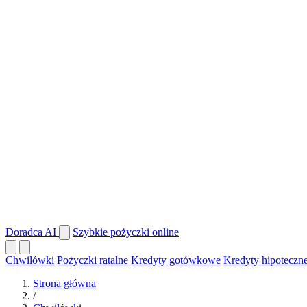
Doradca AI
Szybkie pożyczki online
Chwilówki
Pożyczki ratalne
Kredyty gotówkowe
Kredyty hipoteczn
Strona główna
/