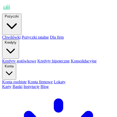
Pożyczki
Chwilówki
Pożyczki ratalne
Dla firm
Kredyty
Kredyty gotówkowe
Kredyty hipoteczne
Konsolidacyjne
Konta
Konta osobiste
Konta firmowe
Lokaty
Karty
Banki
Instytucje
Blog