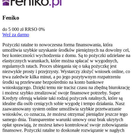
Feniko
do 5 000 zł
RRSO 0%
Weź za darmo
Pożyczki ratalne to nowoczesna forma finansowania, która
umożliwia szybkie uzyskanie środków pieniężnych na dowolny cel,
bez konieczności wychodzenia z domu. Są to pożyczki udzielane na
elastycznych warunkach, które można spłacać w wygodnych,
regularnych ratach. Proces ubiegania się o taką pożyczkę jest
niezwykle prosty i przejrzysty. Wystarczy złożyć wniosek online, co
trwa zaledwie kilka minut, a po jego pozytywnym rozpatrzeniu
środki są przelewane bezpośrednio na konto bankowe
wnioskującego. Dzięki temu nie tracisz czasu na zbędną biurokrację
i możesz szybko zrealizować swoje finansowe potrzeby. Super
Kredyty oferują właśnie taki rodzaj pożyczek ratalnych, które są
idealne dla osób ceniących sobie wygodę i tempo działania. Nasz
zaawansowany system online umożliwia szybkie przetwarzanie
wniosków, co oznacza, że możesz otrzymać pieniądze jeszcze tego
samego dnia. Transparentne warunki umowy oraz brak ukrytych
opłat sprawiają, że możesz łatwo kontrolować swoje zobowiązania
finansowe. Pożyczki ratalne to doskonałe rozwiązanie w nagłych