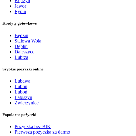
Kętrzyn
Jawor
Rypin
Kredyty gotówkowe
Będzin
Stalowa Wola
Dęblin
Daleszyce
Lubrza
Szybkie pożyczki online
Lubawa
Lublin
Luboń
Łabiszyn
Zwierzyniec
Popularne pożyczki
Pożyczka bez BIK
Pierwsza pożyczka za darmo