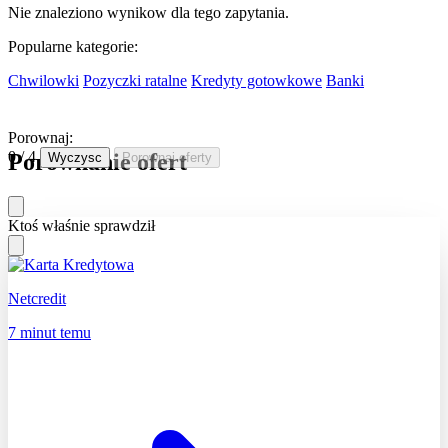
Nie znaleziono wynikow dla tego zapytania.
Popularne kategorie:
Chwilowki
Pozyczki ratalne
Kredyty gotowkowe
Banki
Porownaj:
0 / 4
Porownanie ofert
Wyczysc
Porownaj oferty
Ktoś właśnie sprawdził
Netcredit
7 minut temu