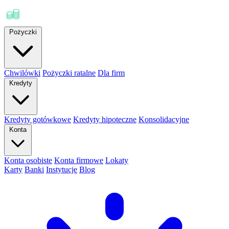
Pożyczki
Chwilówki
Pożyczki ratalne
Dla firm
Kredyty
Kredyty gotówkowe
Kredyty hipoteczne
Konsolidacyjne
Konta
Konta osobiste
Konta firmowe
Lokaty
Karty
Banki
Instytucje
Blog