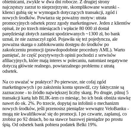
obietnicami, zwykle w dwa dni robocze. Z drugiej strony
najczęstszy zarzut to nieprzejrzyste, skomplikowane warunki -
klienci gubią się w wymogach dotyczących transakcji, zgód i
nowych środków. Powtarza się poważny motyw: utrata
promocyjnych odsetek przez zgody marketingowe. Jeden z klientów
opisał, że po trzech miesiącach i wpłacie 80 000 zł dostał
parędziesiąt złotych zamiast spodziewanych ~1300 zł, bo bank
uznał, że nie zaznaczył zgód. Pojawiła się też pojedyncza, ale
poważna skarga o zablokowaniu dostępu do środków po
zakończeniu promocji (prawdopodobnie procedury AML). Warto
pamiętać, że część pozytywnych opinii pochodzi z serwisów
afiliacyjnych, które mają interes w polecaniu, natomiast negatywne
dotyczą głównie realnego, powtarzalnego problemu z utratą
odsetek.
Na co uważać w praktyce? Po pierwsze, nie cofaj zgód
marketingowych i po założeniu konta sprawdź, czy faktycznie są
zaznaczone - to źródło największej liczby skarg. Po drugie, pilnuj 5
transakcji kartą lub BLIK-iem co miesiąc, bo ich brak obniża stawkę
nawet do ok. 2%. Po trzecie, dopytaj na infolinii o mechanizm
nowych środków, jeśli przenosisz pieniądze wewnątrz VeloBanku -
mogą nie kwalifikować się do promocji. I po czwarte, zaplanuj, co
zrobisz po 92 dniach, bo na stawce bazowej pieniądze po prostu
śpią. Od odsetek bank pobiera podatek Belki 19%.