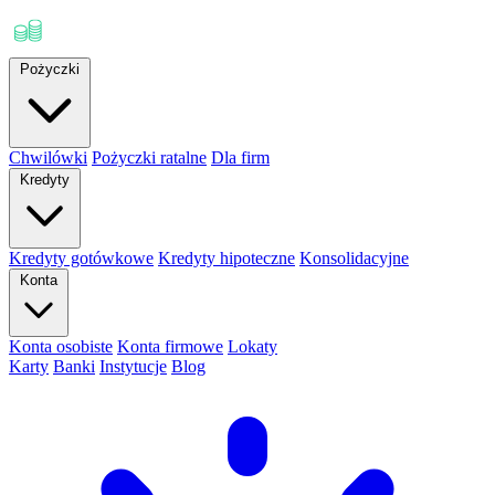
Pożyczki
Chwilówki
Pożyczki ratalne
Dla firm
Kredyty
Kredyty gotówkowe
Kredyty hipoteczne
Konsolidacyjne
Konta
Konta osobiste
Konta firmowe
Lokaty
Karty
Banki
Instytucje
Blog