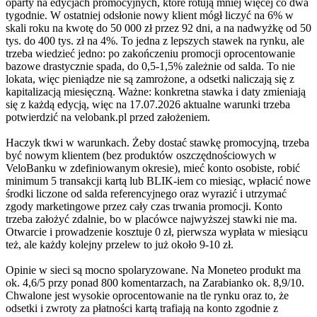
oparty na edycjach promocyjnych, które rotują mniej więcej co dwa
tygodnie. W ostatniej odsłonie nowy klient mógł liczyć na 6% w
skali roku na kwotę do 50 000 zł przez 92 dni, a na nadwyżkę od 50
tys. do 400 tys. zł na 4%. To jedna z lepszych stawek na rynku, ale
trzeba wiedzieć jedno: po zakończeniu promocji oprocentowanie
bazowe drastycznie spada, do 0,5-1,5% zależnie od salda. To nie
lokata, więc pieniądze nie są zamrożone, a odsetki naliczają się z
kapitalizacją miesięczną. Ważne: konkretna stawka i daty zmieniają
się z każdą edycją, więc na 17.07.2026 aktualne warunki trzeba
potwierdzić na velobank.pl przed założeniem.
Haczyk tkwi w warunkach. Żeby dostać stawkę promocyjną, trzeba
być nowym klientem (bez produktów oszczędnościowych w
VeloBanku w zdefiniowanym okresie), mieć konto osobiste, robić
minimum 5 transakcji kartą lub BLIK-iem co miesiąc, wpłacić nowe
środki liczone od salda referencyjnego oraz wyrazić i utrzymać
zgody marketingowe przez cały czas trwania promocji. Konto
trzeba założyć zdalnie, bo w placówce najwyższej stawki nie ma.
Otwarcie i prowadzenie kosztuje 0 zł, pierwsza wypłata w miesiącu
też, ale każdy kolejny przelew to już około 9-10 zł.
Opinie w sieci są mocno spolaryzowane. Na Moneteo produkt ma
ok. 4,6/5 przy ponad 800 komentarzach, na Zarabianko ok. 8,9/10.
Chwalone jest wysokie oprocentowanie na tle rynku oraz to, że
odsetki i zwroty za płatności kartą trafiają na konto zgodnie z