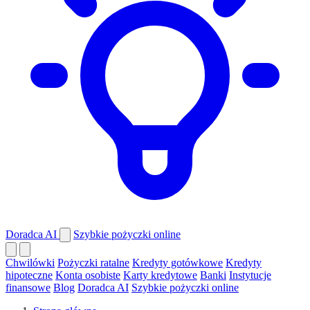
Doradca AI
Szybkie pożyczki online
Chwilówki
Pożyczki ratalne
Kredyty gotówkowe
Kredyty
hipoteczne
Konta osobiste
Karty kredytowe
Banki
Instytucje
finansowe
Blog
Doradca AI
Szybkie pożyczki online