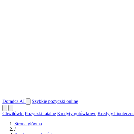
Doradca AI
Szybkie pożyczki online
Chwilówki
Pożyczki ratalne
Kredyty gotówkowe
Kredyty hipoteczn
Strona główna
/