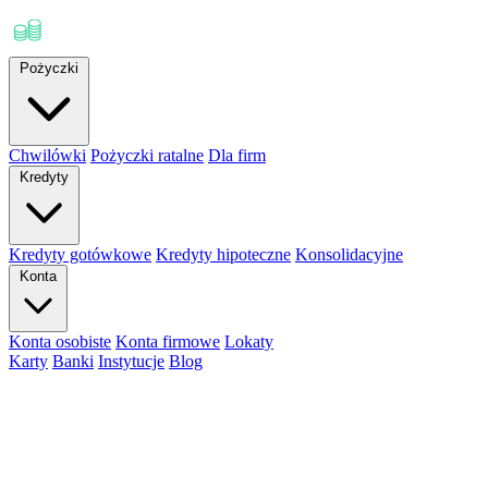
Pożyczki
Chwilówki
Pożyczki ratalne
Dla firm
Kredyty
Kredyty gotówkowe
Kredyty hipoteczne
Konsolidacyjne
Konta
Konta osobiste
Konta firmowe
Lokaty
Karty
Banki
Instytucje
Blog