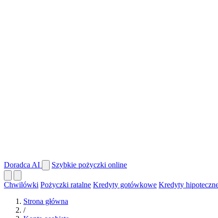
Doradca AI
Szybkie pożyczki online
Chwilówki
Pożyczki ratalne
Kredyty gotówkowe
Kredyty hipoteczn
Strona główna
/