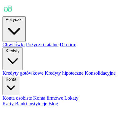
Pożyczki
Chwilówki
Pożyczki ratalne
Dla firm
Kredyty
Kredyty gotówkowe
Kredyty hipoteczne
Konsolidacyjne
Konta
Konta osobiste
Konta firmowe
Lokaty
Karty
Banki
Instytucje
Blog