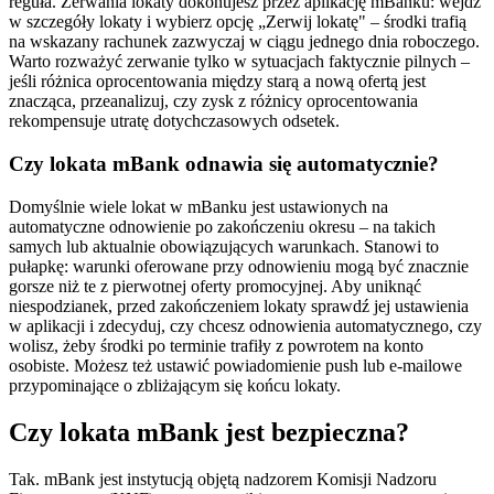
reguła. Zerwania lokaty dokonujesz przez aplikację mBanku: wejdź
w szczegóły lokaty i wybierz opcję „Zerwij lokatę" – środki trafią
na wskazany rachunek zazwyczaj w ciągu jednego dnia roboczego.
Warto rozważyć zerwanie tylko w sytuacjach faktycznie pilnych –
jeśli różnica oprocentowania między starą a nową ofertą jest
znacząca, przeanalizuj, czy zysk z różnicy oprocentowania
rekompensuje utratę dotychczasowych odsetek.
Czy lokata mBank odnawia się automatycznie?
Domyślnie wiele lokat w mBanku jest ustawionych na
automatyczne odnowienie po zakończeniu okresu – na takich
samych lub aktualnie obowiązujących warunkach. Stanowi to
pułapkę: warunki oferowane przy odnowieniu mogą być znacznie
gorsze niż te z pierwotnej oferty promocyjnej. Aby uniknąć
niespodzianek, przed zakończeniem lokaty sprawdź jej ustawienia
w aplikacji i zdecyduj, czy chcesz odnowienia automatycznego, czy
wolisz, żeby środki po terminie trafiły z powrotem na konto
osobiste. Możesz też ustawić powiadomienie push lub e-mailowe
przypominające o zbliżającym się końcu lokaty.
Czy lokata mBank jest bezpieczna?
Tak. mBank jest instytucją objętą nadzorem Komisji Nadzoru