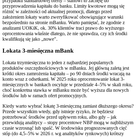
przypadku standardowej oferty – stanowi to zachętę do
przyprowadzenia kapitału do banku. Limity kwotowe mogą się
różnić w zależności od aktualnej promocji, dlatego przed
założeniem lokaty warto zweryfikować obowiązujące warunki
bezpośrednio na stronie mBanku. Warto pamiętać, że zgodnie z
analizami UOKiK, ok. 30% klientów traci prawo do wyższego
oprocentowania właśnie dlatego, że nie sprawdza, czy ich środki
kwalifikują się jako „nowe".
Lokata 3-miesięczna mBank
Lokata trzymiesięczna to jeden z najbardziej popularnych
produktów oszczędnościowych w mBanku. Jej główną zaletą jest
krótki okres zamrożenia kapitału – po 90 dniach środki wracają na
konto wraz z odsetkami. W 2025 roku oprocentowanie lokat 3-
miesięcznych w bankach oscyluje w przedziale 4–5% w skali roku,
choć konkretna stawka w mBanku może być wyższa dla nowych
środków lub w ramach ofert promocyjnych.
Kiedy warto wybrać lokatę 3-miesięczną zamiast dłuższego okresu?
Przede wszystkim wtedy, gdy istnieje ryzyko, że będziesz
potrzebować środków przed upływem roku, albo gdy – jak
przewidują analitycy – stopy procentowe NBP mogą w najbliższym
czasie wzrosnąć lub spaść. W środowisku prognozowanych cięć
stóp (do 4,5–5% w 2026 r. wg analityków rynkowych) krótszy