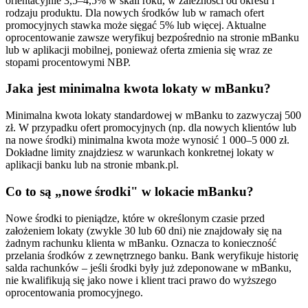
orientacyjnie 3,5–4,5% w skali roku, w zależności od okresu i
rodzaju produktu. Dla nowych środków lub w ramach ofert
promocyjnych stawka może sięgać 5% lub więcej. Aktualne
oprocentowanie zawsze weryfikuj bezpośrednio na stronie mBanku
lub w aplikacji mobilnej, ponieważ oferta zmienia się wraz ze
stopami procentowymi NBP.
Jaka jest minimalna kwota lokaty w mBanku?
Minimalna kwota lokaty standardowej w mBanku to zazwyczaj 500
zł. W przypadku ofert promocyjnych (np. dla nowych klientów lub
na nowe środki) minimalna kwota może wynosić 1 000–5 000 zł.
Dokładne limity znajdziesz w warunkach konkretnej lokaty w
aplikacji banku lub na stronie mbank.pl.
Co to są „nowe środki" w lokacie mBanku?
Nowe środki to pieniądze, które w określonym czasie przed
założeniem lokaty (zwykle 30 lub 60 dni) nie znajdowały się na
żadnym rachunku klienta w mBanku. Oznacza to konieczność
przelania środków z zewnętrznego banku. Bank weryfikuje historię
salda rachunków – jeśli środki były już zdeponowane w mBanku,
nie kwalifikują się jako nowe i klient traci prawo do wyższego
oprocentowania promocyjnego.