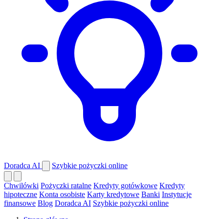
Doradca AI
Szybkie pożyczki online
Chwilówki
Pożyczki ratalne
Kredyty gotówkowe
Kredyty
hipoteczne
Konta osobiste
Karty kredytowe
Banki
Instytucje
finansowe
Blog
Doradca AI
Szybkie pożyczki online