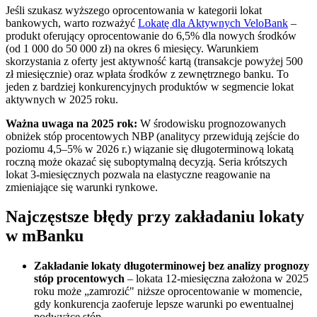
Jeśli szukasz wyższego oprocentowania w kategorii lokat
bankowych, warto rozważyć
Lokatę dla Aktywnych VeloBank
–
produkt oferujący oprocentowanie do 6,5% dla nowych środków
(od 1 000 do 50 000 zł) na okres 6 miesięcy. Warunkiem
skorzystania z oferty jest aktywność kartą (transakcje powyżej 500
zł miesięcznie) oraz wpłata środków z zewnętrznego banku. To
jeden z bardziej konkurencyjnych produktów w segmencie lokat
aktywnych w 2025 roku.
Ważna uwaga na 2025 rok:
W środowisku prognozowanych
obniżek stóp procentowych NBP (analitycy przewidują zejście do
poziomu 4,5–5% w 2026 r.) wiązanie się długoterminową lokatą
roczną może okazać się suboptymalną decyzją. Seria krótszych
lokat 3-miesięcznych pozwala na elastyczne reagowanie na
zmieniające się warunki rynkowe.
Najczęstsze błędy przy zakładaniu lokaty
w mBanku
Zakładanie lokaty długoterminowej bez analizy prognozy
stóp procentowych
– lokata 12-miesięczna założona w 2025
roku może „zamrozić" niższe oprocentowanie w momencie,
gdy konkurencja zaoferuje lepsze warunki po ewentualnej
podwyżce stóp.