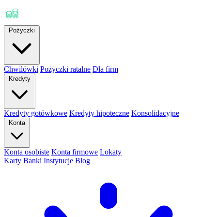
Pożyczki
Chwilówki
Pożyczki ratalne
Dla firm
Kredyty
Kredyty gotówkowe
Kredyty hipoteczne
Konsolidacyjne
Konta
Konta osobiste
Konta firmowe
Lokaty
Karty
Banki
Instytucje
Blog