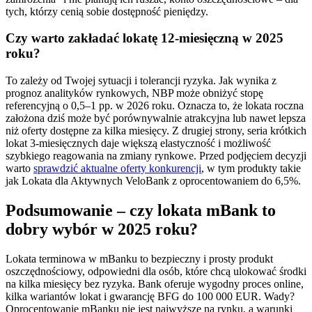
tych, którzy cenią sobie dostępność pieniędzy.
Czy warto zakładać lokatę 12-miesięczną w 2025
roku?
To zależy od Twojej sytuacji i tolerancji ryzyka. Jak wynika z
prognoz analityków rynkowych, NBP może obniżyć stopę
referencyjną o 0,5–1 pp. w 2026 roku. Oznacza to, że lokata roczna
założona dziś może być porównywalnie atrakcyjna lub nawet lepsza
niż oferty dostępne za kilka miesięcy. Z drugiej strony, seria krótkich
lokat 3-miesięcznych daje większą elastyczność i możliwość
szybkiego reagowania na zmiany rynkowe. Przed podjęciem decyzji
warto
sprawdzić aktualne oferty konkurencji
, w tym produkty takie
jak Lokata dla Aktywnych VeloBank z oprocentowaniem do 6,5%.
Podsumowanie – czy lokata mBank to
dobry wybór w 2025 roku?
Lokata terminowa w mBanku to bezpieczny i prosty produkt
oszczędnościowy, odpowiedni dla osób, które chcą ulokować środki
na kilka miesięcy bez ryzyka. Bank oferuje wygodny proces online,
kilka wariantów lokat i gwarancję BFG do 100 000 EUR. Wady?
Oprocentowanie mBanku nie jest najwyższe na rynku, a warunki