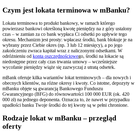
Czym jest lokata terminowa w mBanku?
Lokata terminowa to produkt bankowy, w ramach którego
powierzasz bankowi określoną kwotę pieniędzy na z góry ustalony
czas – w zamian za co bank wypłaca Ci odsetki po upływie tego
okresu. Mechanizm jest prosty: wpłacasz środki, bank blokuje je na
wybrany przez Ciebie okres (np. 3 lub 12 miesięcy), a po jego
zakończeniu zwraca kapitał wraz z naliczonymi odsetkami. W
odróżnieniu od
konta oszczędnościowe
go, środki na lokacie są
niedostępne przez cały czas trwania umowy – wcześniejsze
wycofanie pieniędzy wiąże się zazwyczaj z utratą odsetek.
mBank oferuje kilka wariantów lokat terminowych – dla nowych i
obecnych klientów, na różne okresy i kwoty. Co istotne, depozyty w
mBanku objęte są gwarancją Bankowego Funduszu
Gwarancyjnego (BFG) do równowartości 100 000 EUR (ok. 420
000 zł) na jednego deponenta. Oznacza to, że nawet w przypadku
upadłości banku Twoje środki do tej kwoty są w pełni chronione.
Rodzaje lokat w mBanku – przegląd
oferty