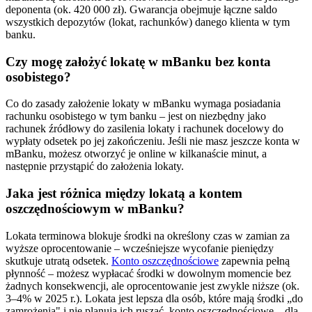
deponenta (ok. 420 000 zł). Gwarancja obejmuje łączne saldo
wszystkich depozytów (lokat, rachunków) danego klienta w tym
banku.
Czy mogę założyć lokatę w mBanku bez konta
osobistego?
Co do zasady założenie lokaty w mBanku wymaga posiadania
rachunku osobistego w tym banku – jest on niezbędny jako
rachunek źródłowy do zasilenia lokaty i rachunek docelowy do
wypłaty odsetek po jej zakończeniu. Jeśli nie masz jeszcze konta w
mBanku, możesz otworzyć je online w kilkanaście minut, a
następnie przystąpić do założenia lokaty.
Jaka jest różnica między lokatą a kontem
oszczędnościowym w mBanku?
Lokata terminowa blokuje środki na określony czas w zamian za
wyższe oprocentowanie – wcześniejsze wycofanie pieniędzy
skutkuje utratą odsetek.
Konto oszczędnościowe
zapewnia pełną
płynność – możesz wypłacać środki w dowolnym momencie bez
żadnych konsekwencji, ale oprocentowanie jest zwykle niższe (ok.
3–4% w 2025 r.). Lokata jest lepsza dla osób, które mają środki „do
zamrożenia" i nie planują ich ruszać, konto oszczędnościowe – dla