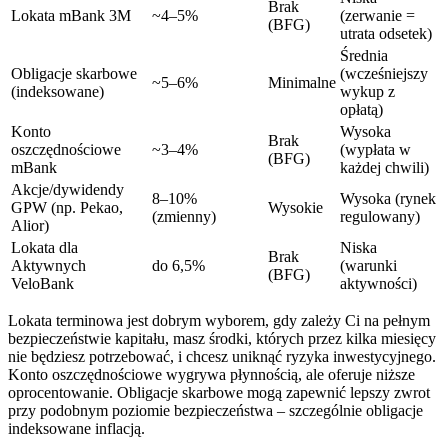
Brak
Lokata mBank 3M
~4–5%
(zerwanie =
(BFG)
utrata odsetek)
Średnia
Obligacje skarbowe
(wcześniejszy
~5–6%
Minimalne
(indeksowane)
wykup z
opłatą)
Konto
Wysoka
Brak
oszczędnościowe
~3–4%
(wypłata w
(BFG)
mBank
każdej chwili)
Akcje/dywidendy
8–10%
Wysoka (rynek
GPW (np. Pekao,
Wysokie
(zmienny)
regulowany)
Alior)
Lokata dla
Niska
Brak
Aktywnych
do 6,5%
(warunki
(BFG)
VeloBank
aktywności)
Lokata terminowa jest dobrym wyborem, gdy zależy Ci na pełnym
bezpieczeństwie kapitału, masz środki, których przez kilka miesięcy
nie będziesz potrzebować, i chcesz uniknąć ryzyka inwestycyjnego.
Konto oszczędnościowe wygrywa płynnością, ale oferuje niższe
oprocentowanie. Obligacje skarbowe mogą zapewnić lepszy zwrot
przy podobnym poziomie bezpieczeństwa – szczególnie obligacje
indeksowane inflacją.