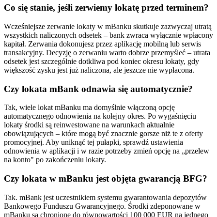
Co się stanie, jeśli zerwiemy lokatę przed terminem?
Wcześniejsze zerwanie lokaty w mBanku skutkuje zazwyczaj utratą
wszystkich naliczonych odsetek – bank zwraca wyłącznie wpłacony
kapitał. Zerwania dokonujesz przez aplikację mobilną lub serwis
transakcyjny. Decyzję o zerwaniu warto dobrze przemyśleć – utrata
odsetek jest szczególnie dotkliwa pod koniec okresu lokaty, gdy
większość zysku jest już naliczona, ale jeszcze nie wypłacona.
Czy lokata mBank odnawia się automatycznie?
Tak, wiele lokat mBanku ma domyślnie włączoną opcję
automatycznego odnowienia na kolejny okres. Po wygaśnięciu
lokaty środki są reinwestowane na warunkach aktualnie
obowiązujących – które mogą być znacznie gorsze niż te z oferty
promocyjnej. Aby uniknąć tej pułapki, sprawdź ustawienia
odnowienia w aplikacji i w razie potrzeby zmień opcję na „przelew
na konto" po zakończeniu lokaty.
Czy lokata w mBanku jest objęta gwarancją BFG?
Tak. mBank jest uczestnikiem systemu gwarantowania depozytów
Bankowego Funduszu Gwarancyjnego. Środki zdeponowane w
mBanku są chronione do równowartości 100 000 EUR na jednego