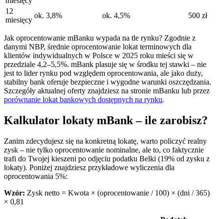
miesięcy
12
ok. 3,8%
ok. 4,5%
500 zł
miesięcy
Jak oprocentowanie mBanku wypada na tle rynku? Zgodnie z
danymi NBP, średnie oprocentowanie lokat terminowych dla
klientów indywidualnych w Polsce w 2025 roku mieści się w
przedziale 4,2–5,5%. mBank plasuje się w środku tej stawki – nie
jest to lider rynku pod względem oprocentowania, ale jako duży,
stabilny bank oferuje bezpieczne i wygodne warunki oszczędzania.
Szczegóły aktualnej oferty znajdziesz na stronie mBanku lub przez
porównanie lokat bankowych dostępnych na rynku
.
Kalkulator lokaty mBank – ile zarobisz?
Zanim zdecydujesz się na konkretną lokatę, warto policzyć realny
zysk – nie tylko oprocentowanie nominalne, ale to, co faktycznie
trafi do Twojej kieszeni po odjęciu podatku Belki (19% od zysku z
lokaty). Poniżej znajdziesz przykładowe wyliczenia dla
oprocentowania 5%:
Wzór:
Zysk netto = Kwota × (oprocentowanie / 100) × (dni / 365)
× 0,81