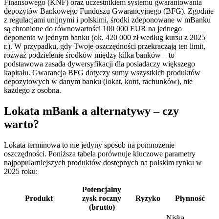
Finansowego (KNF) oraz uczestnikiem systemu gwarantowania
depozytów Bankowego Funduszu Gwarancyjnego (BFG). Zgodnie
z regulacjami unijnymi i polskimi, środki zdeponowane w mBanku
są chronione do równowartości 100 000 EUR na jednego
deponenta w jednym banku (ok. 420 000 zł według kursu z 2025
r.). W przypadku, gdy Twoje oszczędności przekraczają ten limit,
rozważ podzielenie środków między kilka banków – to
podstawowa zasada dywersyfikacji dla posiadaczy większego
kapitału. Gwarancja BFG dotyczy sumy wszystkich produktów
depozytowych w danym banku (lokat, kont, rachunków), nie
każdego z osobna.
Lokata mBank a alternatywy – czy
warto?
Lokata terminowa to nie jedyny sposób na pomnożenie
oszczędności. Poniższa tabela porównuje kluczowe parametry
najpopularniejszych produktów dostępnych na polskim rynku w
2025 roku:
Potencjalny
Produkt
zysk roczny
Ryzyko
Płynność
(brutto)
Niska