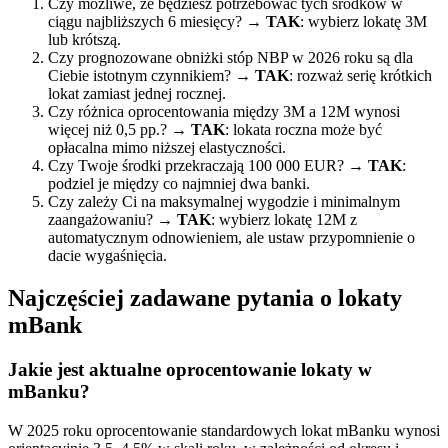
Czy możliwe, że będziesz potrzebować tych środków w
ciągu najbliższych 6 miesięcy? →
TAK
: wybierz lokatę 3M
lub krótszą.
Czy prognozowane obniżki stóp NBP w 2026 roku są dla
Ciebie istotnym czynnikiem? →
TAK
: rozważ serię krótkich
lokat zamiast jednej rocznej.
Czy różnica oprocentowania między 3M a 12M wynosi
więcej niż 0,5 pp.? →
TAK
: lokata roczna może być
opłacalna mimo niższej elastyczności.
Czy Twoje środki przekraczają 100 000 EUR? →
TAK
:
podziel je między co najmniej dwa banki.
Czy zależy Ci na maksymalnej wygodzie i minimalnym
zaangażowaniu? →
TAK
: wybierz lokatę 12M z
automatycznym odnowieniem, ale ustaw przypomnienie o
dacie wygaśnięcia.
Najczęściej zadawane pytania o lokaty
mBank
Jakie jest aktualne oprocentowanie lokaty w
mBanku?
W 2025 roku oprocentowanie standardowych lokat mBanku wynosi