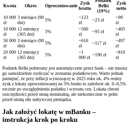
Podatek
Zysk
Zysk
Kwota
Okres
Oprocentowanie
Belki
brutto
netto
(19%)
10 000
3 miesiące (90
~123
~99
5%
~23 zł
zł
dni)
zł
zł
10 000
12 miesięcy
~500
~405
5%
~95 zł
zł
(365 dni)
zł
zł
50 000
3 miesiące (90
~616
~497
5%
~117 zł
zł
dni)
zł
zł
20 000
12 miesięcy
~1
~810
5%
~190 zł
zł
(365 dni)
000 zł
zł
Podatek Belki pobierany jest automatycznie przez bank – nie musisz
go samodzielnie rozliczać w zeznaniu podatkowym. Warto jednak
pamiętać, że przy inflacji wynoszącej w 2025 roku ok. 4% realny
zysk z lokaty oprocentowanej na 5% brutto to zaledwie ok. 0–0,5%
rocznie po uwzględnieniu podatku i wzrostu cen. Lokata chroni
oszczędności przed stratą nominalną, ale niekoniecznie w pełni
przed utratą siły nabywczej pieniądza.
Jak założyć lokatę w mBanku –
instrukcja krok po kroku