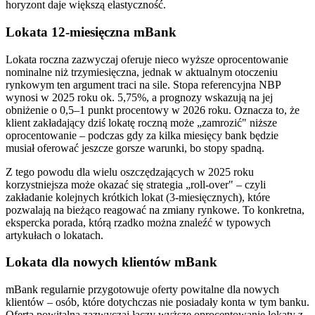
horyzont daje większą elastyczność.
Lokata 12-miesięczna mBank
Lokata roczna zazwyczaj oferuje nieco wyższe oprocentowanie
nominalne niż trzymiesięczna, jednak w aktualnym otoczeniu
rynkowym ten argument traci na sile. Stopa referencyjna NBP
wynosi w 2025 roku ok. 5,75%, a prognozy wskazują na jej
obniżenie o 0,5–1 punkt procentowy w 2026 roku. Oznacza to, że
klient zakładający dziś lokatę roczną może „zamrozić" niższe
oprocentowanie – podczas gdy za kilka miesięcy bank będzie
musiał oferować jeszcze gorsze warunki, bo stopy spadną.
Z tego powodu dla wielu oszczędzających w 2025 roku
korzystniejsza może okazać się strategia „roll-over" – czyli
zakładanie kolejnych krótkich lokat (3-miesięcznych), które
pozwalają na bieżąco reagować na zmiany rynkowe. To konkretna,
ekspercka porada, którą rzadko można znaleźć w typowych
artykułach o lokatach.
Lokata dla nowych klientów mBank
mBank regularnie przygotowuje oferty powitalne dla nowych
klientów – osób, które dotychczas nie posiadały konta w tym banku.
Oferta powitalna zazwyczaj łączy wyższe oprocentowanie lokaty z