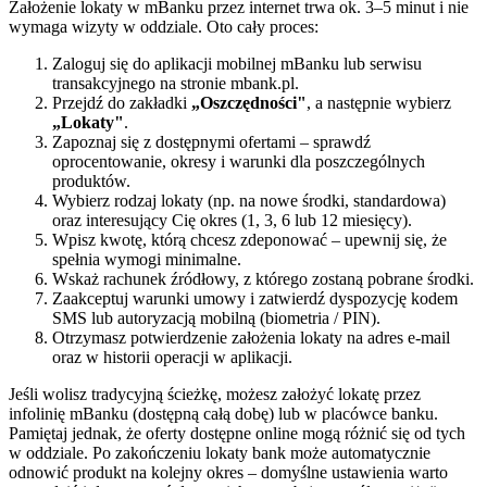
Założenie lokaty w mBanku przez internet trwa ok. 3–5 minut i nie
wymaga wizyty w oddziale. Oto cały proces:
Zaloguj się do aplikacji mobilnej mBanku lub serwisu
transakcyjnego na stronie mbank.pl.
Przejdź do zakładki
„Oszczędności"
, a następnie wybierz
„Lokaty"
.
Zapoznaj się z dostępnymi ofertami – sprawdź
oprocentowanie, okresy i warunki dla poszczególnych
produktów.
Wybierz rodzaj lokaty (np. na nowe środki, standardowa)
oraz interesujący Cię okres (1, 3, 6 lub 12 miesięcy).
Wpisz kwotę, którą chcesz zdeponować – upewnij się, że
spełnia wymogi minimalne.
Wskaż rachunek źródłowy, z którego zostaną pobrane środki.
Zaakceptuj warunki umowy i zatwierdź dyspozycję kodem
SMS lub autoryzacją mobilną (biometria / PIN).
Otrzymasz potwierdzenie założenia lokaty na adres e-mail
oraz w historii operacji w aplikacji.
Jeśli wolisz tradycyjną ścieżkę, możesz założyć lokatę przez
infolinię mBanku (dostępną całą dobę) lub w placówce banku.
Pamiętaj jednak, że oferty dostępne online mogą różnić się od tych
w oddziale. Po zakończeniu lokaty bank może automatycznie
odnowić produkt na kolejny okres – domyślne ustawienia warto