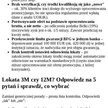
Brak weryfikacji, czy środki kwalifikują się jako „nowe"
– ok. 30% klientów traci dostęp do wyższego oprocentowania
promocyjnego, bo nie sprawdza regulaminu przed wpłatą
(dane z analiz UOKiK).
Porównywanie ofert na podstawie oprocentowania
brutto, a nie netto
– po odliczeniu podatku Belki (19%)
rzeczywisty zysk jest o ok. 1/5 niższy. Zawsze przeliczaj na
kwoty netto.
Przekroczenie limitu gwarancji BFG w jednym banku
–
deponowanie ponad 100 000 EUR (ok. 420 000 zł) w jednej
instytucji oznacza, że nadwyżka nie jest objęta gwarancją.
Brak kontroli ustawień odnowienia lokaty
– po
zakończeniu okresu lokaty środki mogą zostać automatycznie
odnowione na warunkach standardowych (często znacznie
niższe oprocentowanie niż oferta promocyjna, z której
korzystałeś).
Lokata 3M czy 12M? Odpowiedz na 5
pytań i sprawdź, co wybrać
Zamiast generycznej porady – prosta lista kontrolna. Odpowiedz
„tak" lub „nie":