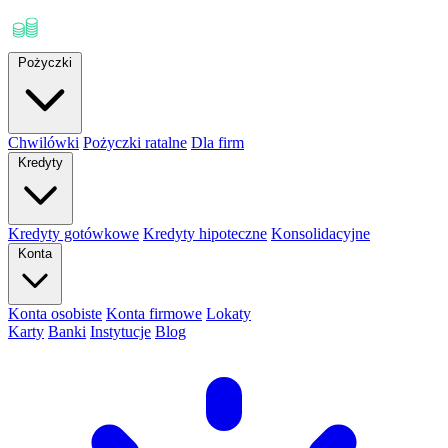
Pożyczki
Chwilówki
Pożyczki ratalne
Dla firm
Kredyty
Kredyty gotówkowe
Kredyty hipoteczne
Konsolidacyjne
Konta
Konta osobiste
Konta firmowe
Lokaty
Karty
Banki
Instytucje
Blog