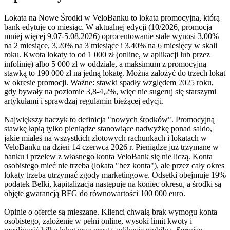
Lokata na Nowe Środki w VeloBanku to lokata promocyjna, którą
bank edytuje co miesiąc. W aktualnej edycji (10/2026, promocja
mniej więcej 9.07-5.08.2026) oprocentowanie stałe wynosi 3,00%
na 2 miesiące, 3,20% na 3 miesiące i 3,40% na 6 miesięcy w skali
roku. Kwota lokaty to od 1 000 zł (online, w aplikacji lub przez
infolinię) albo 5 000 zł w oddziale, a maksimum z promocyjną
stawką to 190 000 zł na jedną lokatę. Można założyć do trzech lokat
w okresie promocji. Ważne: stawki spadły względem 2025 roku,
gdy bywały na poziomie 3,8-4,2%, więc nie sugeruj się starszymi
artykułami i sprawdzaj regulamin bieżącej edycji.
Największy haczyk to definicja "nowych środków". Promocyjną
stawkę łapią tylko pieniądze stanowiące nadwyżkę ponad saldo,
jakie miałeś na wszystkich złotowych rachunkach i lokatach w
VeloBanku na dzień 14 czerwca 2026 r. Pieniądze już trzymane w
banku i przelew z własnego konta VeloBank się nie liczą. Konta
osobistego mieć nie trzeba (lokata "bez konta"), ale przez cały okres
lokaty trzeba utrzymać zgody marketingowe. Odsetki obejmuje 19%
podatek Belki, kapitalizacja następuje na koniec okresu, a środki są
objęte gwarancją BFG do równowartości 100 000 euro.
Opinie o ofercie są mieszane. Klienci chwalą brak wymogu konta
osobistego, założenie w pełni online, wysoki limit kwoty i