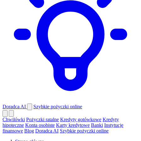
Doradca AI
Szybkie pożyczki online
Chwilówki
Pożyczki ratalne
Kredyty gotówkowe
Kredyty
hipoteczne
Konta osobiste
Karty kredytowe
Banki
Instytucje
finansowe
Blog
Doradca AI
Szybkie pożyczki online