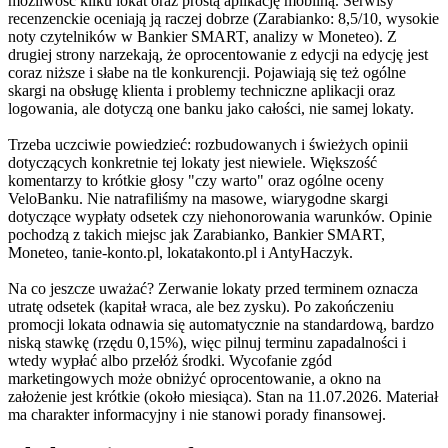
możliwość kilku lokat oraz prostą aplikację mobilną. Serwisy
recenzenckie oceniają ją raczej dobrze (Zarabianko: 8,5/10, wysokie
noty czytelników w Bankier SMART, analizy w Moneteo). Z
drugiej strony narzekają, że oprocentowanie z edycji na edycję jest
coraz niższe i słabe na tle konkurencji. Pojawiają się też ogólne
skargi na obsługę klienta i problemy techniczne aplikacji oraz
logowania, ale dotyczą one banku jako całości, nie samej lokaty.
Trzeba uczciwie powiedzieć: rozbudowanych i świeżych opinii
dotyczących konkretnie tej lokaty jest niewiele. Większość
komentarzy to krótkie głosy "czy warto" oraz ogólne oceny
VeloBanku. Nie natrafiliśmy na masowe, wiarygodne skargi
dotyczące wypłaty odsetek czy niehonorowania warunków. Opinie
pochodzą z takich miejsc jak Zarabianko, Bankier SMART,
Moneteo, tanie-konto.pl, lokatakonto.pl i AntyHaczyk.
Na co jeszcze uważać? Zerwanie lokaty przed terminem oznacza
utratę odsetek (kapitał wraca, ale bez zysku). Po zakończeniu
promocji lokata odnawia się automatycznie na standardową, bardzo
niską stawkę (rzędu 0,15%), więc pilnuj terminu zapadalności i
wtedy wypłać albo przełóż środki. Wycofanie zgód
marketingowych może obniżyć oprocentowanie, a okno na
założenie jest krótkie (około miesiąca). Stan na 11.07.2026. Materiał
ma charakter informacyjny i nie stanowi porady finansowej.