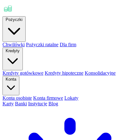
Pożyczki
Chwilówki
Pożyczki ratalne
Dla firm
Kredyty
Kredyty gotówkowe
Kredyty hipoteczne
Konsolidacyjne
Konta
Konta osobiste
Konta firmowe
Lokaty
Karty
Banki
Instytucje
Blog