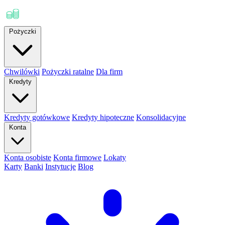
Pożyczki
Chwilówki
Pożyczki ratalne
Dla firm
Kredyty
Kredyty gotówkowe
Kredyty hipoteczne
Konsolidacyjne
Konta
Konta osobiste
Konta firmowe
Lokaty
Karty
Banki
Instytucje
Blog