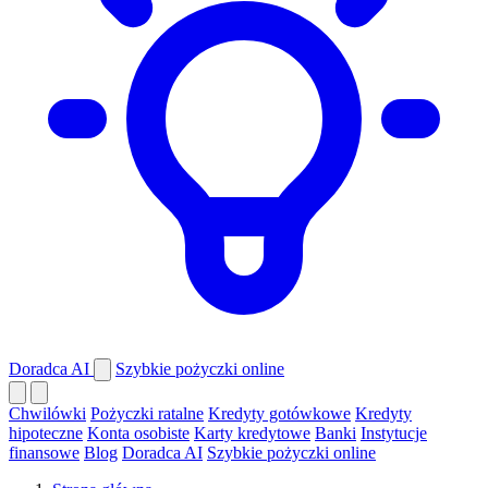
Doradca AI
Szybkie pożyczki online
Chwilówki
Pożyczki ratalne
Kredyty gotówkowe
Kredyty
hipoteczne
Konta osobiste
Karty kredytowe
Banki
Instytucje
finansowe
Blog
Doradca AI
Szybkie pożyczki online