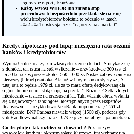
tegoroczne raporty branżowe.
Każdy wzrost WIBOR lub zmiana stóp
procentowych bezpośrednio przekłada się na ratę
–
wielu kredytobiorców boleśnie to odczuło w latach
2022-2024 i ostrzega przed "najniższą ratą na start".
Kredyt hipoteczny pod lupą: miesięczna rata oczami
banków i kredytobiorców
Wyobraź sobie: marzysz o własnych czterech kątach. Spotykasz się
z doradcą, ten rzuca na stół wyliczenie – przy kredycie 300 tys. zł
na 30 lat rata wyniesie około 1550–1600 zł. Niskie zobowiązanie na
pierwszy (i drugi) rzut oka. Ale już w innym banku słyszysz: „A
tutaj rata to będzie 1979 zł, ale za to masz ofertę dedykowaną dla
segmentu premium i stałą stopę na pięć lat”. Różnica? Setki złotych
miesięcznie – tysiące na przestrzeni lat. Taki właśnie obraz wyłania
się z najnowszych rankingów udostępnianych przez ekspertów
finansowych – przykładowo VeloBank proponuje ratę 1551 zł
miesięcznie, BNP Paribas niewiele więcej (1560 zł), podczas gdy
Citi Handlowy naliczy już aż 1979 zł przy podobnych parametrach.
Co decyduje o tak rozbieżnych kosztach?
Poza oczywistą
wysokością kredytu i okresem spłaty, kluczowy jest wybrany typ