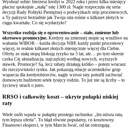
Wyobraź sobie: bierzesz kredyt w 2022 roku i przez kilka miesięcy
płacisz spokojnie „stałą” ratę 1300 zł. Nagle rozpoczęła się seria
decyzji Rady Polityki Pieniężnej o podwyżkach stóp procentowych,
a Ty patrzysz bezradnie jak Twoja rata rośnie o kilkaset złotych w
ciągu kwartału. Co się wydarzyło?
Wszystko rozbija się o oprocentowanie – stałe, zmienne lub
okresowo promocyjne.
Kredyty na zmiennej stopie są wrażliwe na
wahania WIBOR – każda decyzja NBP, każdy punkt procentowy
więcej, to realnie kilkaset złotych miesięcznie więcej dla Ciebie.
Oferty ze stałą stopą blokują ryzyko na 5 lat, ale… po tym okresie
czeka Cię aktualizacja, najczęściej według nowych, wyższych
stawek. Promocje? Są, lecz rabaty działają krótko – potem wracasz
do rzeczywistości rynku. Jak pokazują relacje uczestników grup
wsparcia dla kredytobiorców, nagły wzrost raty potrafił zachwiać
domowym budżetem setek tysięcy rodzin. To już nie są liczby – to
życiowy strach o jutro.
RRSO i całkowity koszt – ukryte pułapki niskiej
raty
Wiele osób wpada w pułapkę prostego rachunku: „Im niższa rata,
tym lepsza oferta”. To błąd równie popularny, co kosztowny.
Finansowi eksperci, w tym Marcin Iwuć, od lat ostrzegają: