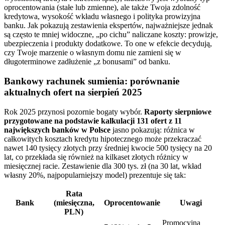
oprocentowania (stałe lub zmienne), ale także Twoja zdolność
kredytowa, wysokość wkładu własnego i polityka prowizyjna
banku. Jak pokazują zestawienia ekspertów, najważniejsze jednak
są często te mniej widoczne, „po cichu” naliczane koszty: prowizje,
ubezpieczenia i produkty dodatkowe. To one w efekcie decydują,
czy Twoje marzenie o własnym domu nie zamieni się w
długoterminowe zadłużenie „z bonusami” od banku.
Bankowy rachunek sumienia: porównanie
aktualnych ofert na sierpień 2025
Rok 2025 przynosi pozornie bogaty wybór.
Raporty sierpniowe
przygotowane na podstawie kalkulacji 131 ofert z 11
największych banków w Polsce
jasno pokazują: różnica w
całkowitych kosztach kredytu hipotecznego może przekraczać
nawet 140 tysięcy złotych przy średniej kwocie 500 tysięcy na 20
lat, co przekłada się również na kilkaset złotych różnicy w
miesięcznej racie. Zestawienie dla 300 tys. zł (na 30 lat, wkład
własny 20%, najpopularniejszy model) prezentuje się tak:
Rata
Bank
(miesięczna,
Oprocentowanie
Uwagi
PLN)
Promocyjna