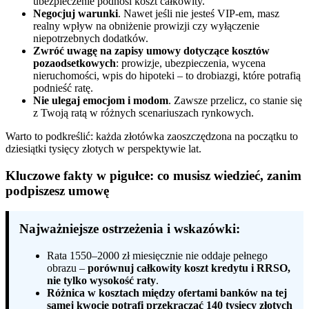
ubezpieczenie podnosi koszt całkowity.
Negocjuj warunki
. Nawet jeśli nie jesteś VIP-em, masz
realny wpływ na obniżenie prowizji czy wyłączenie
niepotrzebnych dodatków.
Zwróć uwagę na zapisy umowy dotyczące kosztów
pozaodsetkowych
: prowizje, ubezpieczenia, wycena
nieruchomości, wpis do hipoteki – to drobiazgi, które potrafią
podnieść ratę.
Nie ulegaj emocjom i modom
. Zawsze przelicz, co stanie się
z Twoją ratą w różnych scenariuszach rynkowych.
Warto to podkreślić: każda złotówka zaoszczędzona na początku to
dziesiątki tysięcy złotych w perspektywie lat.
Kluczowe fakty w pigułce: co musisz wiedzieć, zanim
podpiszesz umowę
Najważniejsze ostrzeżenia i wskazówki:
Rata 1550–2000 zł miesięcznie nie oddaje pełnego
obrazu –
porównuj całkowity koszt kredytu i RRSO,
nie tylko wysokość raty
.
Różnica w kosztach między ofertami banków na tej
samej kwocie potrafi przekraczać 140 tysięcy złotych