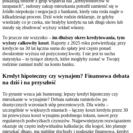
pokazują historie z grup wsparcia dla „kredytobiorców w
tarapatach”, radosny zakup mieszkania potrafił zamienić się w
źródło niepokoju i negocjacji z bankami, kiedy rata rosła nagle o
kilkadziesiąt procent. Dziś wiele rodzin deklaruje, że gdyby
wiedziały co je czeka, nie brałyby kredytu na tak długi okres lub
starały się zbudować wyższy wkład własny.
To jeszcze nie wszystko –
im dłuższy okres kredytowania, tym
wyższy całkowity koszt
. Raporty z 2025 roku potwierdzają: przy
kredycie na 30 lat łączna suma do spłaty jest często ponad
dwukrotnie wyższa od pożyczonej kwoty. I nie jest to sucha
statystyka – to tysiące złotych, które mogłyby zostać w Twojej
rodzinie zamiast trafić na konto banku.
Kredyt hipoteczny czy wynajem? Finansowa debata
na dziś i na przyszłość
To pytanie wraca jak bumerang: lepszy kredyt hipoteczny czy
mieszkanie w wynajmie? Debata nabrała rumieńców po
drastycznych wzrostach stóp procentowych. Dla wielu –
szczególnie w większych miastach – łączny koszt kredytu przez 30
lat przewyższa koszt wynajmu podobnego lokum, nawet przy
regularnych podwyżkach czynszów. Najpewniejszym rozwiązaniem
okazuje się często indywidualna kalkulacja: dla kogoś, kto planuje
mieszkać długo, ma stabilne dochody i poduszkę finansową, kredyt