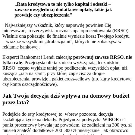
„Rata kredytowa to nie tylko kapitał i odsetki –
zawsze uwzględniaj dodatkowe opłaty, takie jak
prowizje czy ubezpieczenia”
. Najważniejszy wskaźnik, który naprawdę powinien Cię
interesować, to rzeczywista roczna stopa oprocentowania (RRSO).
Właśnie ona pokazuje, ile finalnie wyniesie koszt Twojego kredytu
– wraz ze wszystkimi „drobiazgami”, których nie zobaczysz w
reklamie bankowej.
Eksperci Rankomat i Lendi zalecają:
porównuj zawsze RRSO, nie
tylko ratę
. Przejrzysta oferta z nieco wyższą ratą, lecz niskim
RRSO, często wyjdzie taniej po podliczeniu wszystkich opłat, niż
kusząca „rata na start”, przy której zapłacisz za drogie
ubezpieczenia, prowizje i pakiet cross-sellowy (np. karty kredytowe
czy konta oszczędnościowe).
Jak Twoja decyzja dziś wpływa na domowy budżet
przez lata?
Podejście do raty kredytowej to, wbrew pozorom, decyzja
kształtująca życie na dekady. Pojedyncza podwyżka WIBOR o 1
punkt procentowy bywała już powodem, że zadłużeni na 300 tys. zł
musieli znaleźć dodatkowe 200–300 zł miesięcznie. Jak obrazowo