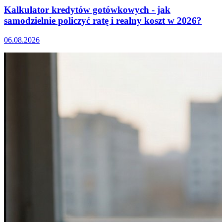
Kalkulator kredytów gotówkowych - jak
samodzielnie policzyć ratę i realny koszt w 2026?
06.08.2026