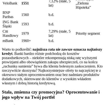
7,12% (stałe, 5
VeloBank
1551
„Zielona
lat)
Hipoteka”
BNP
1560
b.d.
Paribas
ING Bank
1593
b.d.
Śląski
Citi
7,29% (stałe, 5
1979
Priority segment
Handlowy
lat)
mBank
1960+
b.d.
Warto to podkreślić:
najniższa rata nie zawsze oznacza najtańszy
kredyt
. Banki bardzo różnie podchodzą do kosztów
pozaodsetkowych – niektóre rekompensują niską ratę wyższymi
prowizjami albo obowiązkiem zakupu ubezpieczeń, co na końcu
„rachunku sumienia” bywa dla klienta bolesnym zaskoczeniem. Kto
rzeczywiście skorzysta? Najkorzystniejsze oferty to najczęściej te z
okresowo stałym oprocentowaniem oraz bez nadmiaru produktów
dodatkowych, skierowane do klientów z wysokim wkładem
własnym i dobrą historią kredytową.
Stała, zmienna czy promocyjna? Oprocentowanie i
jego wpływ na Twój portfel