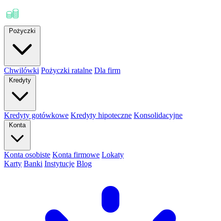
Pożyczki
Chwilówki
Pożyczki ratalne
Dla firm
Kredyty
Kredyty gotówkowe
Kredyty hipoteczne
Konsolidacyjne
Konta
Konta osobiste
Konta firmowe
Lokaty
Karty
Banki
Instytucje
Blog