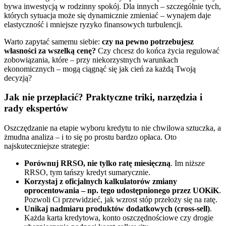
bywa inwestycją w rodzinny spokój. Dla innych – szczególnie tych,
których sytuacja może się dynamicznie zmieniać – wynajem daje
elastyczność i mniejsze ryzyko finansowych turbulencji.
Warto zapytać samemu siebie:
czy na pewno potrzebujesz
własności za wszelką cenę?
Czy chcesz do końca życia regulować
zobowiązania, które – przy niekorzystnych warunkach
ekonomicznych – mogą ciągnąć się jak cień za każdą Twoją
decyzją?
Jak nie przepłacić? Praktyczne triki, narzędzia i
rady ekspertów
Oszczędzanie na etapie wyboru kredytu to nie chwilowa sztuczka, a
żmudna analiza – i to się po prostu bardzo opłaca. Oto
najskuteczniejsze strategie:
Porównuj RRSO, nie tylko ratę miesięczną
. Im niższe
RRSO, tym tańszy kredyt sumarycznie.
Korzystaj z oficjalnych kalkulatorów zmiany
oprocentowania – np. tego udostępnionego przez UOKiK
.
Pozwoli Ci przewidzieć, jak wzrost stóp przełoży się na ratę.
Unikaj nadmiaru produktów dodatkowych (cross-sell)
.
Każda karta kredytowa, konto oszczędnościowe czy drogie