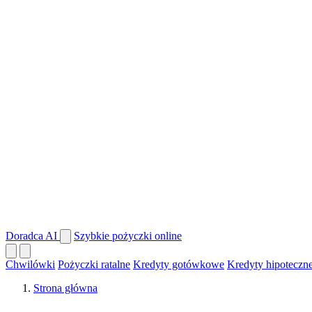
Doradca AI
Szybkie pożyczki online
Chwilówki
Pożyczki ratalne
Kredyty gotówkowe
Kredyty hipoteczn
Strona główna