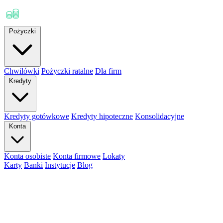
Pożyczki
Chwilówki
Pożyczki ratalne
Dla firm
Kredyty
Kredyty gotówkowe
Kredyty hipoteczne
Konsolidacyjne
Konta
Konta osobiste
Konta firmowe
Lokaty
Karty
Banki
Instytucje
Blog