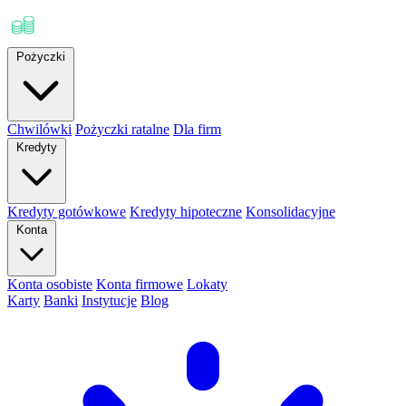
Pożyczki
Chwilówki
Pożyczki ratalne
Dla firm
Kredyty
Kredyty gotówkowe
Kredyty hipoteczne
Konsolidacyjne
Konta
Konta osobiste
Konta firmowe
Lokaty
Karty
Banki
Instytucje
Blog