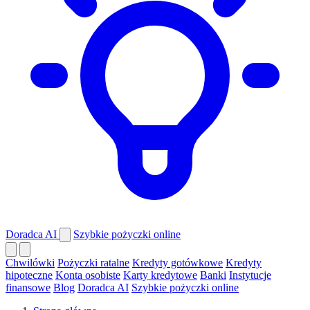
Doradca AI
Szybkie pożyczki online
Chwilówki
Pożyczki ratalne
Kredyty gotówkowe
Kredyty
hipoteczne
Konta osobiste
Karty kredytowe
Banki
Instytucje
finansowe
Blog
Doradca AI
Szybkie pożyczki online