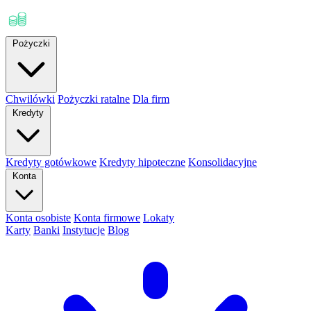
Pożyczki
Chwilówki
Pożyczki ratalne
Dla firm
Kredyty
Kredyty gotówkowe
Kredyty hipoteczne
Konsolidacyjne
Konta
Konta osobiste
Konta firmowe
Lokaty
Karty
Banki
Instytucje
Blog