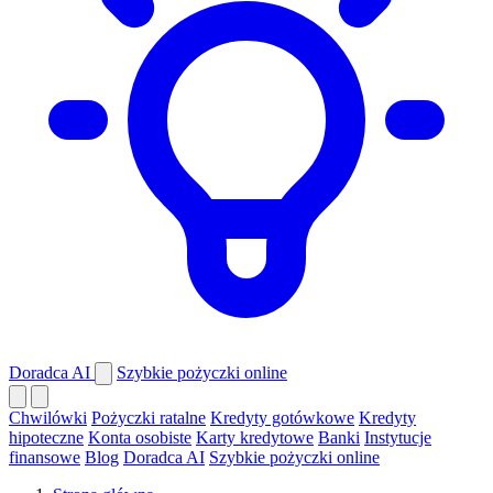
Doradca AI
Szybkie pożyczki online
Chwilówki
Pożyczki ratalne
Kredyty gotówkowe
Kredyty
hipoteczne
Konta osobiste
Karty kredytowe
Banki
Instytucje
finansowe
Blog
Doradca AI
Szybkie pożyczki online