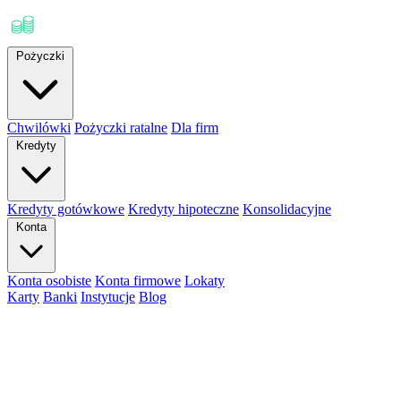
Pożyczki
Chwilówki
Pożyczki ratalne
Dla firm
Kredyty
Kredyty gotówkowe
Kredyty hipoteczne
Konsolidacyjne
Konta
Konta osobiste
Konta firmowe
Lokaty
Karty
Banki
Instytucje
Blog