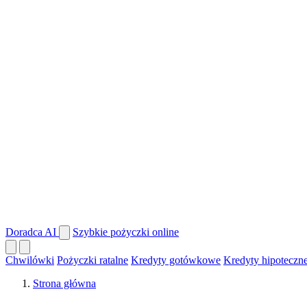
Doradca AI
Szybkie pożyczki online
Chwilówki
Pożyczki ratalne
Kredyty gotówkowe
Kredyty hipoteczn
Strona główna