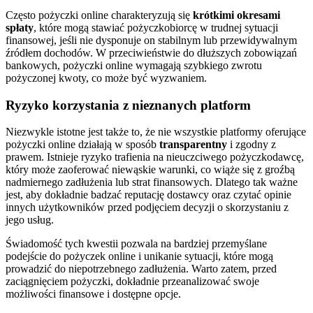
Często pożyczki online charakteryzują się
krótkimi okresami
spłaty
, które mogą stawiać pożyczkobiorcę w trudnej sytuacji
finansowej, jeśli nie dysponuje on stabilnym lub przewidywalnym
źródłem dochodów. W przeciwieństwie do dłuższych zobowiązań
bankowych, pożyczki online wymagają szybkiego zwrotu
pożyczonej kwoty, co może być wyzwaniem.
Ryzyko korzystania z nieznanych platform
Niezwykle istotne jest także to, że nie wszystkie platformy oferujące
pożyczki online działają w sposób
transparentny
i zgodny z
prawem. Istnieje ryzyko trafienia na nieuczciwego pożyczkodawcę,
który może zaoferować niewąskie warunki, co wiąże się z groźbą
nadmiernego zadłużenia lub strat finansowych. Dlatego tak ważne
jest, aby dokładnie badzać reputację dostawcy oraz czytać opinie
innych użytkowników przed podjęciem decyzji o skorzystaniu z
jego usług.
Świadomość tych kwestii pozwala na bardziej przemyślane
podejście do pożyczek online i unikanie sytuacji, które mogą
prowadzić do niepotrzebnego zadłużenia. Warto zatem, przed
zaciągnięciem pożyczki, dokładnie przeanalizować swoje
możliwości finansowe i dostępne opcje.