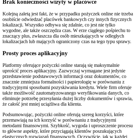
Brak konieczności wizyty w placówce
Kolejną zaletą jest fakt, że w przypadku pożyczek online nie trzeba
osobiście odwiedzać placówek bankowych czy innych fizycznych
lokalizacji. Wszystko odbywa się zdalnie, co jest nie tylko
wygodne, ale także oszczędza czas. W erze ciągłego pośpiechu to
znaczący plus, zwłaszcza dla osób mieszkających w odległych
lokalizacjach lub mających ograniczony czas na tego typu sprawy.
Prosty proces aplikacyjny
Platformy oferujące pożyczki online starają się maksymalnie
uprościć proces aplikacyjny. Zazwyczaj wymagane jest jedynie
przedstawienie podstawowych informacji oraz dokumentów, co
znacznie zmniejsza formalności i papierologię w porównaniu z
tradycyjnymi sposobami pozyskiwania kredytu. Wiele firm oferuje
także możliwość zautomatyzowanego weryfikowania danych, co
eliminuje potrzebę przesyłania dużej liczby dokumentów i sprawia,
że całość jest mniej uciążliwa dla klienta.
Podsumowując, pożyczki online oferują szereg korzyści, które
przemawiają na ich korzyść w porównaniu z tradycyjnymi
metodami finansowymi. Szybkość, wygoda i uproszczenie procesu
to główne aspekty, które przyciągają klientów poszukujących
elastycznych rozwiązań finansowych. Oczywiście, jak w każdej