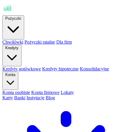
Pożyczki
Chwilówki
Pożyczki ratalne
Dla firm
Kredyty
Kredyty gotówkowe
Kredyty hipoteczne
Konsolidacyjne
Konta
Konta osobiste
Konta firmowe
Lokaty
Karty
Banki
Instytucje
Blog