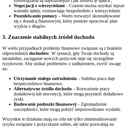
zobowiązania są najważniejsze i jak możesz je spłacić.
Negocjacji z wierzycielami
– Czasem można uzyskać lepsze
warunki spłaty, rozmawiając bezpośrednio z wierzycielami.
Poszukiwaniu pomocy
– Warto rozważyć skonsultowanie
się z doradcą finansowym, który pomoże opracować plan
wyjścia z długów.
3. Znaczenie stabilnych źródeł dochodu
W wielu przypadkach problemy finansowe związane są z brakiem
odpowiednich
dochodów
. W sytuacji, gdy Twoje dochody są
niestabilne, zaciąganie nowych pożyczek staje się szczególnie
ryzykowne. Aby unikać problemów z zadłużeniem, zwróć uwagę
na:
Utrzymanie stałego zatrudnienia
– Stabilna praca daje
bezpieczeństwo finansowe.
Alternatywne źródła dochodu
– Rozważenie pracy
dodatkowej lub inwestycji, które mogą przynieść dodatkowe
zyski.
Budowanie poduszki finansowej
– Zgromadzenie
oszczędności, które mogą pokryć nieprzewidziane wydatki.
Wszystkie te działania mają na celu nie tylko zminimalizowanie
ryzyka związane z pożyczkami online, ale także pozwalają na