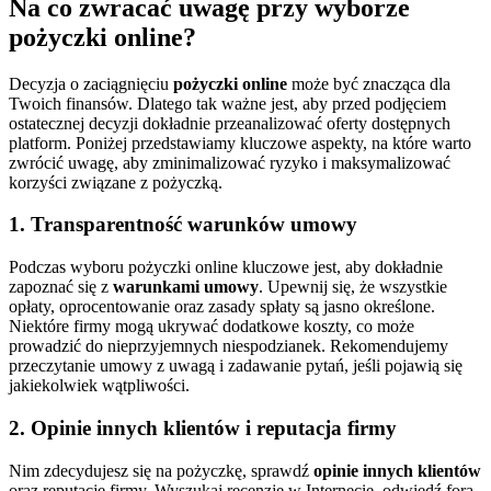
Na co zwracać uwagę przy wyborze
pożyczki online?
Decyzja o zaciągnięciu
pożyczki online
może być znacząca dla
Twoich finansów. Dlatego tak ważne jest, aby przed podjęciem
ostatecznej decyzji dokładnie przeanalizować oferty dostępnych
platform. Poniżej przedstawiamy kluczowe aspekty, na które warto
zwrócić uwagę, aby zminimalizować ryzyko i maksymalizować
korzyści związane z pożyczką.
1. Transparentność warunków umowy
Podczas wyboru pożyczki online kluczowe jest, aby dokładnie
zapoznać się z
warunkami umowy
. Upewnij się, że wszystkie
opłaty, oprocentowanie oraz zasady spłaty są jasno określone.
Niektóre firmy mogą ukrywać dodatkowe koszty, co może
prowadzić do nieprzyjemnych niespodzianek. Rekomendujemy
przeczytanie umowy z uwagą i zadawanie pytań, jeśli pojawią się
jakiekolwiek wątpliwości.
2. Opinie innych klientów i reputacja firmy
Nim zdecydujesz się na pożyczkę, sprawdź
opinie innych klientów
oraz reputację firmy. Wyszukaj recenzje w Internecie, odwiedź fora