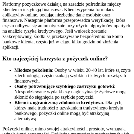
Platformy pożyczkowe działają na zasadzie pośrednika między
klientem a instytucją finansową. Klient wypełnia formularz
aplikacyjny online, podając niezbędne dane osobiste oraz
finansowe. Następnie platforma przeprowadza weryfikację, która
często odbywa się automatycznie przy użyciu algorytmów opartych
na analizie ryzyka kredytowego. Jeśli wniosek zostanie
zaakceptowany, środki są przekazywane bezpośrednio na konto
bankowe klienta, często już w ciągu kilku godzin od złożenia
aplikacji.
Kto najczęściej korzysta z pożyczek online?
Młodsze pokolenia
: Osoby w wieku 20-40 lat, które są zżyte
z technologią, często szukają szybkich i łatwych rozwiązań
finansowych.
Osoby potrzebujące szybkiego zastrzyku gotówki
:
Niespodziewane wydatki czy nagłe sytuacje życiowe mogą
skłonić do sięgnięcia po szybkie pożyczki.
Klienci z ograniczoną zdolnością kredytową
: Dla tych,
którzy mają trudności z uzyskaniem tradycyjnego kredytu
bankowego, pożyczki online mogą być atrakcyjną
alternatywą.
Pożyczki online, mimo swojej atrakcyjności i prostoty, wymagają