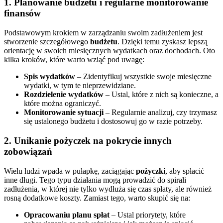
1. Planowanie budżetu i regularne monitorowanie
finansów
Podstawowym krokiem w zarządzaniu swoim zadłużeniem jest
stworzenie szczegółowego
budżetu
. Dzięki temu zyskasz lepszą
orientację w swoich miesięcznych wydatkach oraz dochodach. Oto
kilka kroków, które warto wziąć pod uwagę:
Spis wydatków
– Zidentyfikuj wszystkie swoje miesięczne
wydatki, w tym te nieprzewidziane.
Rozdzielenie wydatków
– Ustal, które z nich są konieczne, a
które można ograniczyć.
Monitorowanie sytuacji
– Regularnie analizuj, czy trzymasz
się ustalonego budżetu i dostosowuj go w razie potrzeby.
2. Unikanie pożyczek na pokrycie innych
zobowiązań
Wielu ludzi wpada w pułapkę, zaciągając
pożyczki
, aby spłacić
inne długi. Tego typu działania mogą prowadzić do spirali
zadłużenia, w której nie tylko wydłuża się czas spłaty, ale również
rosną dodatkowe koszty. Zamiast tego, warto skupić się na:
Opracowaniu planu spłat
– Ustal priorytety, które