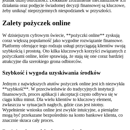
jednak dużej ostrożności. Dokładne zrozumienie mechanizmów ich
działania oraz podjęcie świadomej decyzji finansowej są kluczowe,
żeby uniknąć nieprzyjemnych niespodzianek w przyszłości.
Zalety pożyczek online
W dzisiejszym cyfrowym świecie, **pożyczki online** zyskują
coraz większą popularność jako wygodne rozwiązanie finansowe.
Platformy oferujące tego rodzaju usługi przyciągają klientów swoją
szybkością i prostotą. Oto kilka kluczowych korzyści związanych z
pożyczkami online, które sprawiają, że stają się one coraz bardziej
atrakcyjne dla szerokiego grona odbiorców.
Szybkość i wygoda uzyskiwania środków
Jednym z największych atutów pożyczek online jest ich niezwykła
**szybkość**. W przeciwieństwie do tradycyjnych instytucji
finansowych, proces aplikacji i akceptacji często odbywa się w
ciągu kilku minut. Dla wielu klientów to kluczowy element,
zwłaszcza w sytuacjach nagłych, gdzie czas jest istotny.
Wypełnienie wniosku online jest zwykle intuicyjne, a pieniądze
mogą być przekazane bezpośrednio na konto bankowe klienta, co
znacznie skraca cały proces.