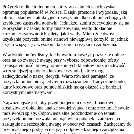
Pożyczki online to fenomen, który w ostatnich latach zyskał
ogromną popularność w Polsce. Dzięki prostocie i wygodzie, jaką
oferują, stanowią atrakcyjne rozwiązanie dla osób potrzebujących
szybkiego zastrzyku gotówki. Jednakże, zanim zdecydujemy się na
skorzystanie z takiej formy finansowania, warto dokładnie
zrozumieć zarówno ich zalety, jak i wady. Mimo że łatwość
uzyskania pożyczki online stanowi niewątpliwą korzyść, to jednak
często wiążą się z wysokimi kosztami i ryzykiem zadłużenia.
W artykule omówiliśmy, kiedy warto rozważyć pożyczkę online
oraz na co zwracać uwagę przy wyborze odpowiedniej oferty.
Transparentność umowy, opinie innych klientów oraz możliwość
wcześniejszej spłaty to kluczowe czynniki, które mogą
zadecydować o naszej decyzji. Warto również pamiętać, że
pożyczki online nie są jedynym rozwiązaniem. Tradycyjne banki,
karty kredytowe oraz pomoc bliskich mogą okazać się bardziej
korzystnymi alternatywami.
Najważniejsze jest, aby przed podjęciem decyzji finansowej,
zrealizować dokładną analizę swojej sytuacji oraz zrozumieć swoje
możliwości spłaty. Odpowiedzialne podchodzenie do tematu
pożyczek online pozwala uniknąć wielu pułapek i zadłużeń, co
zasługuje na szczególną uwagę w obecnych czasach. Zachęcamy do
przemyślanego podjęcia decyzji i odpowiedzialnego zarządzania