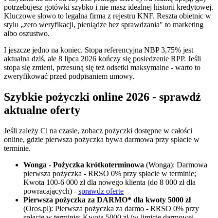
potrzebujesz gotówki szybko i nie masz idealnej historii kredytowej.
Kluczowe słowo to legalna firma z rejestru KNF. Reszta obietnic w
stylu „zero weryfikacji, pieniądze bez sprawdzania" to marketing
albo oszustwo.
I jeszcze jedno na koniec. Stopa referencyjna NBP 3,75% jest
aktualna dziś, ale 8 lipca 2026 kończy się posiedzenie RPP. Jeśli
stopa się zmieni, przesuną się też odsetki maksymalne - warto to
zweryfikować przed podpisaniem umowy.
Szybkie pożyczki online 2026 - sprawdź
aktualne oferty
Jeśli zależy Ci na czasie, zobacz pożyczki dostępne w całości
online, gdzie pierwsza pożyczka bywa darmowa przy spłacie w
terminie.
Wonga - Pożyczka krótkoterminowa
(Wonga): Darmowa
pierwsza pożyczka - RRSO 0% przy spłacie w terminie;
Kwota 100-6 000 zł dla nowego klienta (do 8 000 zł dla
powracających) -
sprawdz oferte
Pierwsza pożyczka za DARMO* dla kwoty 5000 zł
(Oros.pl): Pierwsza pożyczka za darmo - RRSO 0% przy
spłacie w terminie; Kwota 5000 zł (w limicie darmowej