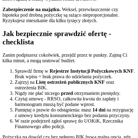
Zabezpieczenie na majątku.
Weksel, przewłaszczenie czy
hipoteka pod drobną pożyczkę są rażąco nieproporcjonalne.
Ryzykujesz mieszkanie dla kilku tysięcy złotych.
Jak bezpiecznie sprawdzić ofertę -
checklista
Zanim podpiszesz cokolwiek, przejdź przez te punkty. Zajmą Ci
kilka minut, a mogą uratować budżet.
Sprawdź firmę w
Rejestrze Instytucji Pożyczkowych KNF
.
Brak wpisu = brak prawa do udzielania pożyczek.
Zajrzyj na
Listę ostrzeżeń publicznych KNF
oraz
ostrzeżenia BIK.
Nigdy nie płać niczego
przed
otrzymaniem pieniędzy.
Czytaj umowę - RRSO, całkowita kwota do zapłaty i
harmonogram muszą być podane wprost.
Pamiętaj o prawie do odstąpienia: masz
14 dni
na rezygnację
z umowy kredytu konsumenckiego bez podania przyczyny.
W razie podejrzeń zgłoś sprawę do UOKiK, Rzecznika
Finansowego albo policji.
Pożyczka na dowód czy bez pełnego BIK bywa realną opcją, gdy