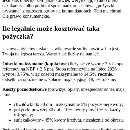
Jeśli ktoś obiecuje zero jakiejkolwiek weryfikacji, to albo oferta
oszukańcza, albo podmiot spoza nadzoru - lichwa, „pożyczki
prywatne" z ogłoszeń, grupy na komunikatorach. Tam nie chroni
Cię prawo konsumenckie.
Ile legalnie może kosztować taka
pożyczka?
Ustawa antylichwiarska ustawiła twarde sufity kosztów i to jest
Twoja najlepsza tarcza. Warto znać liczby na pamięć.
Odsetki maksymalne (kapitałowe)
liczy się ze wzoru: 2 × (stopa
referencyjna NBP + 3,5 pp). Stopa referencyjna na lipiec 2026
wynosi 3,75%, więc odsetki maksymalne to
14,5% rocznie
.
Odsetki za opóźnienie w spłacie mogą sięgnąć 18,5% rocznie.
Koszty pozaodsetkowe
(prowizje, opłaty, ubezpieczenia) też mają
limit:
chwilówki do 30 dni - maksymalnie 5% pożyczonej kwoty;
pożyczki powyżej 30 dni - 10% kwoty plus 10% za każdy
rok spłaty;
sufit całkowity - 45% kwoty kredytu, niezależnie od okresu.
Pożyczki od osoby prywatnej mają jeszcze ostrzejszy limit kosztów