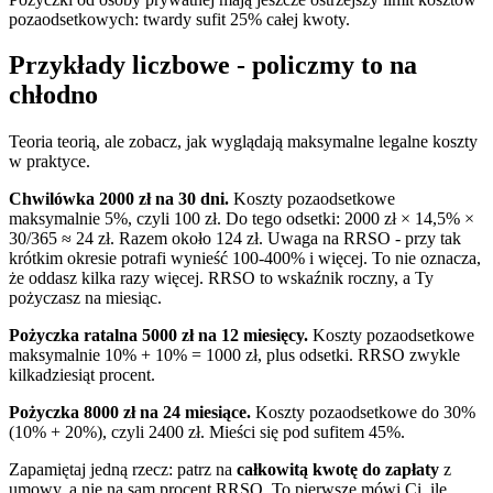
pozaodsetkowych: twardy sufit 25% całej kwoty.
Przykłady liczbowe - policzmy to na
chłodno
Teoria teorią, ale zobacz, jak wyglądają maksymalne legalne koszty
w praktyce.
Chwilówka 2000 zł na 30 dni.
Koszty pozaodsetkowe
maksymalnie 5%, czyli 100 zł. Do tego odsetki: 2000 zł × 14,5% ×
30/365 ≈ 24 zł. Razem około 124 zł. Uwaga na RRSO - przy tak
krótkim okresie potrafi wynieść 100-400% i więcej. To nie oznacza,
że oddasz kilka razy więcej. RRSO to wskaźnik roczny, a Ty
pożyczasz na miesiąc.
Pożyczka ratalna 5000 zł na 12 miesięcy.
Koszty pozaodsetkowe
maksymalnie 10% + 10% = 1000 zł, plus odsetki. RRSO zwykle
kilkadziesiąt procent.
Pożyczka 8000 zł na 24 miesiące.
Koszty pozaodsetkowe do 30%
(10% + 20%), czyli 2400 zł. Mieści się pod sufitem 45%.
Zapamiętaj jedną rzecz: patrz na
całkowitą kwotę do zapłaty
z
umowy, a nie na sam procent RRSO. To pierwsze mówi Ci, ile