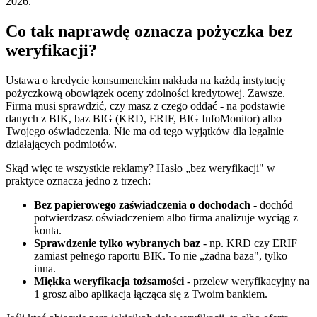
2026.
Co tak naprawdę oznacza pożyczka bez
weryfikacji?
Ustawa o kredycie konsumenckim nakłada na każdą instytucję
pożyczkową obowiązek oceny zdolności kredytowej. Zawsze.
Firma musi sprawdzić, czy masz z czego oddać - na podstawie
danych z BIK, baz BIG (KRD, ERIF, BIG InfoMonitor) albo
Twojego oświadczenia. Nie ma od tego wyjątków dla legalnie
działających podmiotów.
Skąd więc te wszystkie reklamy? Hasło „bez weryfikacji" w
praktyce oznacza jedno z trzech:
Bez papierowego zaświadczenia o dochodach
- dochód
potwierdzasz oświadczeniem albo firma analizuje wyciąg z
konta.
Sprawdzenie tylko wybranych baz
- np. KRD czy ERIF
zamiast pełnego raportu BIK. To nie „żadna baza", tylko
inna.
Miękka weryfikacja tożsamości
- przelew weryfikacyjny na
1 grosz albo aplikacja łącząca się z Twoim bankiem.