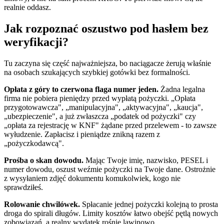
realnie oddasz.
Jak rozpoznać oszustwo pod hasłem bez
weryfikacji?
Tu zaczyna się część najważniejsza, bo naciągacze żerują właśnie
na osobach szukających szybkiej gotówki bez formalności.
Opłata z góry to czerwona flaga numer jeden.
Żadna legalna
firma nie pobiera pieniędzy przed wypłatą pożyczki. „Opłata
przygotowawcza", „manipulacyjna", „aktywacyjna", „kaucja",
„ubezpieczenie", a już zwłaszcza „podatek od pożyczki" czy
„opłata za rejestrację w KNF" żądane przed przelewem - to zawsze
wyłudzenie. Zapłacisz i pieniądze znikną razem z
„pożyczkodawcą".
Prośba o skan dowodu.
Mając Twoje imię, nazwisko, PESEL i
numer dowodu, oszust weźmie pożyczki na Twoje dane. Ostrożnie
z wysyłaniem zdjęć dokumentu komukolwiek, kogo nie
sprawdziłeś.
Rolowanie chwilówek.
Spłacanie jednej pożyczki kolejną to prosta
droga do spirali długów. Limity kosztów łatwo obejść pętlą nowych
zobowiązań, a realny wydatek rośnie lawinowo.