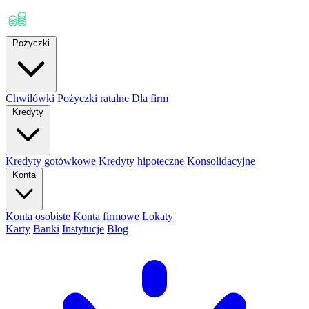
Pożyczki
Chwilówki
Pożyczki ratalne
Dla firm
Kredyty
Kredyty gotówkowe
Kredyty hipoteczne
Konsolidacyjne
Konta
Konta osobiste
Konta firmowe
Lokaty
Karty
Banki
Instytucje
Blog