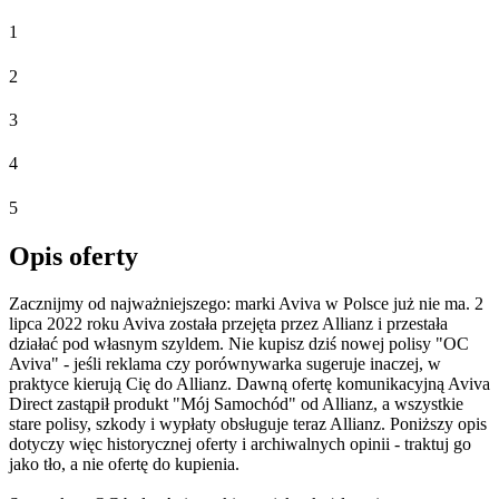
1
2
3
4
5
Opis oferty
Zacznijmy od najważniejszego: marki Aviva w Polsce już nie ma. 2
lipca 2022 roku Aviva została przejęta przez Allianz i przestała
działać pod własnym szyldem. Nie kupisz dziś nowej polisy "OC
Aviva" - jeśli reklama czy porównywarka sugeruje inaczej, w
praktyce kierują Cię do Allianz. Dawną ofertę komunikacyjną Aviva
Direct zastąpił produkt "Mój Samochód" od Allianz, a wszystkie
stare polisy, szkody i wypłaty obsługuje teraz Allianz. Poniższy opis
dotyczy więc historycznej oferty i archiwalnych opinii - traktuj go
jako tło, a nie ofertę do kupienia.