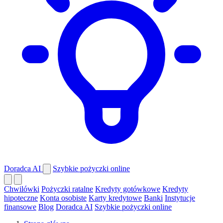
Doradca AI
Szybkie pożyczki online
Chwilówki
Pożyczki ratalne
Kredyty gotówkowe
Kredyty
hipoteczne
Konta osobiste
Karty kredytowe
Banki
Instytucje
finansowe
Blog
Doradca AI
Szybkie pożyczki online