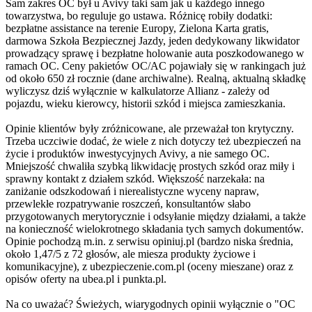
Sam zakres OC był u Avivy taki sam jak u każdego innego
towarzystwa, bo reguluje go ustawa. Różnicę robiły dodatki:
bezpłatne assistance na terenie Europy, Zielona Karta gratis,
darmowa Szkoła Bezpiecznej Jazdy, jeden dedykowany likwidator
prowadzący sprawę i bezpłatne holowanie auta poszkodowanego w
ramach OC. Ceny pakietów OC/AC pojawiały się w rankingach już
od około 650 zł rocznie (dane archiwalne). Realną, aktualną składkę
wyliczysz dziś wyłącznie w kalkulatorze Allianz - zależy od
pojazdu, wieku kierowcy, historii szkód i miejsca zamieszkania.
Opinie klientów były zróżnicowane, ale przeważał ton krytyczny.
Trzeba uczciwie dodać, że wiele z nich dotyczy też ubezpieczeń na
życie i produktów inwestycyjnych Avivy, a nie samego OC.
Mniejszość chwaliła szybką likwidację prostych szkód oraz miły i
sprawny kontakt z działem szkód. Większość narzekała: na
zaniżanie odszkodowań i nierealistyczne wyceny napraw,
przewlekłe rozpatrywanie roszczeń, konsultantów słabo
przygotowanych merytorycznie i odsyłanie między działami, a także
na konieczność wielokrotnego składania tych samych dokumentów.
Opinie pochodzą m.in. z serwisu opiniuj.pl (bardzo niska średnia,
około 1,47/5 z 72 głosów, ale miesza produkty życiowe i
komunikacyjne), z ubezpieczenie.com.pl (oceny mieszane) oraz z
opisów oferty na ubea.pl i punkta.pl.
Na co uważać? Świeżych, wiarygodnych opinii wyłącznie o "OC