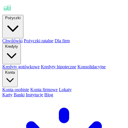
Pożyczki
Chwilówki
Pożyczki ratalne
Dla firm
Kredyty
Kredyty gotówkowe
Kredyty hipoteczne
Konsolidacyjne
Konta
Konta osobiste
Konta firmowe
Lokaty
Karty
Banki
Instytucje
Blog