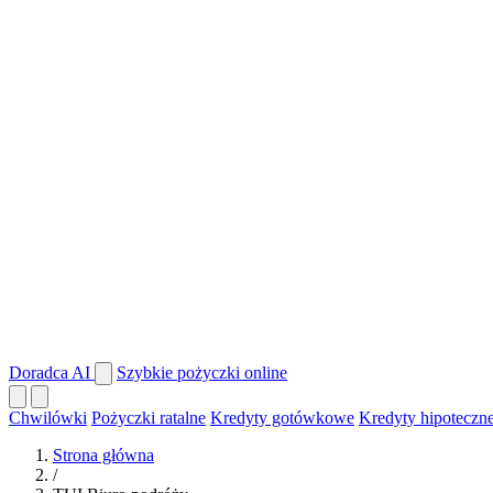
Doradca AI
Szybkie pożyczki online
Chwilówki
Pożyczki ratalne
Kredyty gotówkowe
Kredyty hipoteczn
Strona główna
/