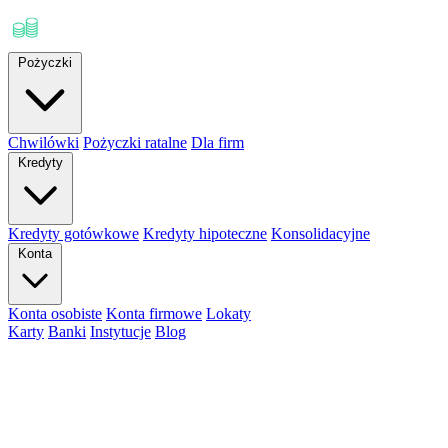
Pożyczki
Chwilówki
Pożyczki ratalne
Dla firm
Kredyty
Kredyty gotówkowe
Kredyty hipoteczne
Konsolidacyjne
Konta
Konta osobiste
Konta firmowe
Lokaty
Karty
Banki
Instytucje
Blog