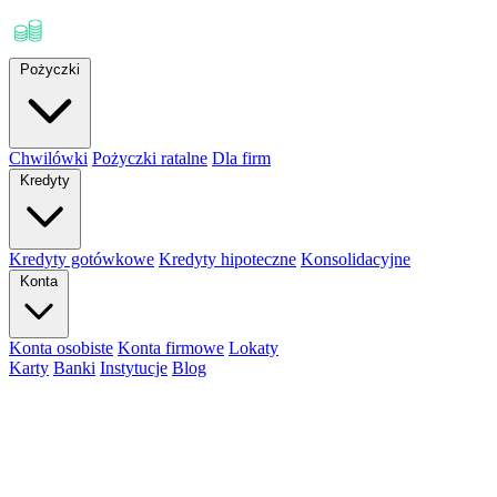
Pożyczki
Chwilówki
Pożyczki ratalne
Dla firm
Kredyty
Kredyty gotówkowe
Kredyty hipoteczne
Konsolidacyjne
Konta
Konta osobiste
Konta firmowe
Lokaty
Karty
Banki
Instytucje
Blog