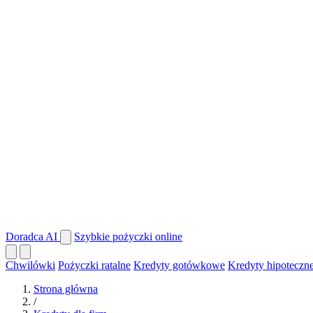
Doradca AI
Szybkie pożyczki online
Chwilówki
Pożyczki ratalne
Kredyty gotówkowe
Kredyty hipoteczn
Strona główna
/