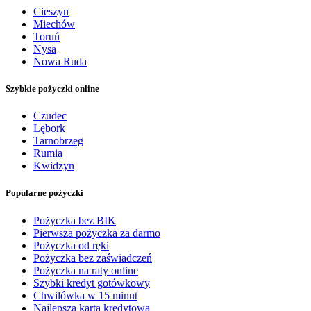
Cieszyn
Miechów
Toruń
Nysa
Nowa Ruda
Szybkie pożyczki online
Czudec
Lębork
Tarnobrzeg
Rumia
Kwidzyn
Popularne pożyczki
Pożyczka bez BIK
Pierwsza pożyczka za darmo
Pożyczka od ręki
Pożyczka bez zaświadczeń
Pożyczka na raty online
Szybki kredyt gotówkowy
Chwilówka w 15 minut
Najlepsza karta kredytowa