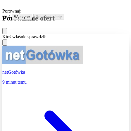
Porownaj:
0 / 4
Porownanie ofert
Wyczysc
Porownaj oferty
Ktoś właśnie sprawdził
netGotówka
9 minut temu