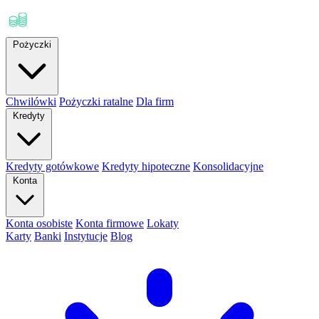
Pożyczki
Chwilówki
Pożyczki ratalne
Dla firm
Kredyty
Kredyty gotówkowe
Kredyty hipoteczne
Konsolidacyjne
Konta
Konta osobiste
Konta firmowe
Lokaty
Karty
Banki
Instytucje
Blog