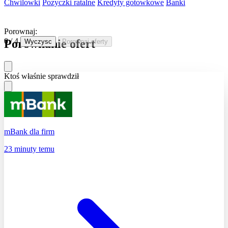
Chwilowki
Pozyczki ratalne
Kredyty gotowkowe
Banki
Porownaj:
0 / 4
Porownanie ofert
Wyczysc
Porownaj oferty
Ktoś właśnie sprawdził
mBank dla firm
23 minuty temu