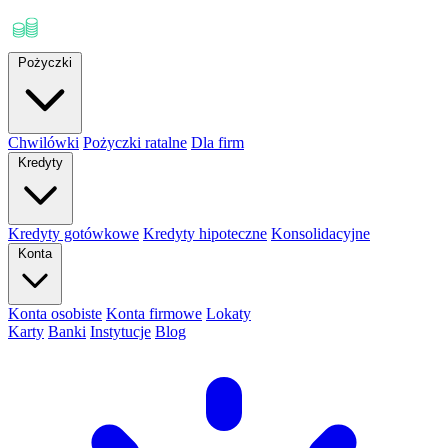
Pożyczki
Chwilówki
Pożyczki ratalne
Dla firm
Kredyty
Kredyty gotówkowe
Kredyty hipoteczne
Konsolidacyjne
Konta
Konta osobiste
Konta firmowe
Lokaty
Karty
Banki
Instytucje
Blog