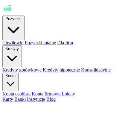
Pożyczki
Chwilówki
Pożyczki ratalne
Dla firm
Kredyty
Kredyty gotówkowe
Kredyty hipoteczne
Konsolidacyjne
Konta
Konta osobiste
Konta firmowe
Lokaty
Karty
Banki
Instytucje
Blog