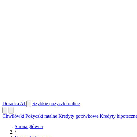
Doradca AI
Szybkie pożyczki online
Chwilówki
Pożyczki ratalne
Kredyty gotówkowe
Kredyty hipoteczn
Strona główna
/