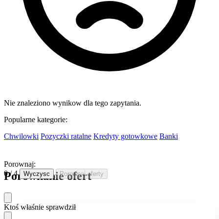
Nie znaleziono wynikow dla tego zapytania.
Popularne kategorie:
Chwilowki
Pozyczki ratalne
Kredyty gotowkowe
Banki
Porownaj:
0 / 4
Porownanie ofert
Wyczysc
Porownaj oferty
Ktoś właśnie sprawdził