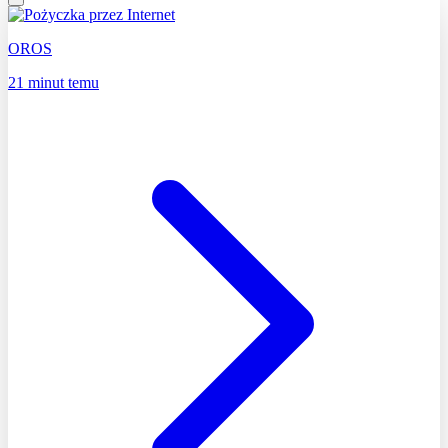
OROS
21 minut temu