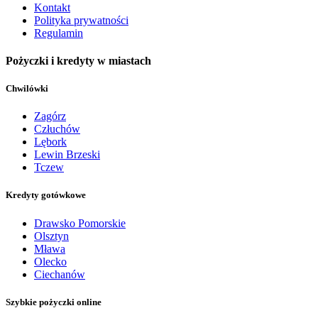
Kontakt
Polityka prywatności
Regulamin
Pożyczki i kredyty w miastach
Chwilówki
Zagórz
Człuchów
Lębork
Lewin Brzeski
Tczew
Kredyty gotówkowe
Drawsko Pomorskie
Olsztyn
Mława
Olecko
Ciechanów
Szybkie pożyczki online