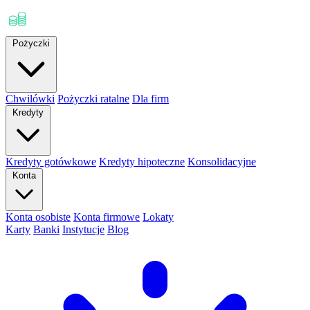
Pożyczki
Chwilówki
Pożyczki ratalne
Dla firm
Kredyty
Kredyty gotówkowe
Kredyty hipoteczne
Konsolidacyjne
Konta
Konta osobiste
Konta firmowe
Lokaty
Karty
Banki
Instytucje
Blog