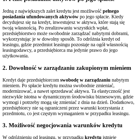
Jedną z największych zalet kredytu jest możliwość
pełnego
posiadania ufundowanych aktywów
po jego spłacie. Kiedy
decydujesz się na kredyt, inwestujesz w aktywa, które stają się
twoją własnością. Po zrealizowaniu wszystkich wpłat,
przedsiębiorstwo może swobodnie zarządzać nabytymi dobrami,
wykorzystując je w dowolny sposób. To odróżnia kredyt od
leasingu, gdzie przedmiot leasingu pozostaje na ogół własnością
leasingodawcy, a przedsiębiorca ma jedynie prawo do jego
użytkowania.
2. Dowolność w zarządzaniu zakupionym mieniem
Kredyt daje przedsiębiorcom
swobodę w zarządzaniu
nabytym
mieniem. Po spłacie kredytu można swobodnie zmieniać,
modernizować, a nawet sprzedawać aktywa. Ta elastyczność jest
niezwykle istotna w dynamicznym środowisku biznesowym, gdzie
wymogi i potrzeby mogą się zmieniać z dnia na dzień. Dodatkowo,
przedsiębiorcy nie są ograniczeni przez warunki korzystania z
przedmiotu, co jest częstym wymaganiem w przypadku leasingu.
3. Możliwość negocjowania warunków kredytu
W odróżnieniu od leasingu, w przypadku
kredytu
istnieje