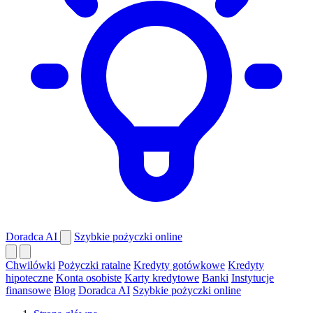
Doradca AI
Szybkie pożyczki online
Chwilówki
Pożyczki ratalne
Kredyty gotówkowe
Kredyty
hipoteczne
Konta osobiste
Karty kredytowe
Banki
Instytucje
finansowe
Blog
Doradca AI
Szybkie pożyczki online