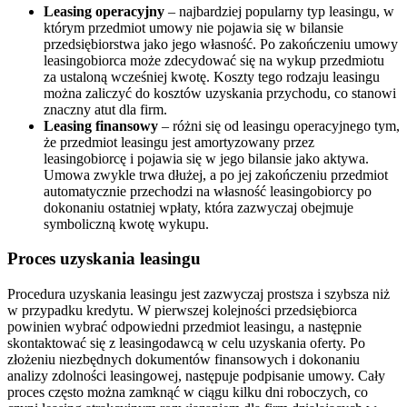
Leasing operacyjny
– najbardziej popularny typ leasingu, w
którym przedmiot umowy nie pojawia się w bilansie
przedsiębiorstwa jako jego własność. Po zakończeniu umowy
leasingobiorca może zdecydować się na wykup przedmiotu
za ustaloną wcześniej kwotę. Koszty tego rodzaju leasingu
można zaliczyć do kosztów uzyskania przychodu, co stanowi
znaczny atut dla firm.
Leasing finansowy
– różni się od leasingu operacyjnego tym,
że przedmiot leasingu jest amortyzowany przez
leasingobiorcę i pojawia się w jego bilansie jako aktywa.
Umowa zwykle trwa dłużej, a po jej zakończeniu przedmiot
automatycznie przechodzi na własność leasingobiorcy po
dokonaniu ostatniej wpłaty, która zazwyczaj obejmuje
symboliczną kwotę wykupu.
Proces uzyskania leasingu
Procedura uzyskania leasingu jest zazwyczaj prostsza i szybsza niż
w przypadku kredytu. W pierwszej kolejności przedsiębiorca
powinien wybrać odpowiedni przedmiot leasingu, a następnie
skontaktować się z leasingodawcą w celu uzyskania oferty. Po
złożeniu niezbędnych dokumentów finansowych i dokonaniu
analizy zdolności leasingowej, następuje podpisanie umowy. Cały
proces często można zamknąć w ciągu kilku dni roboczych, co