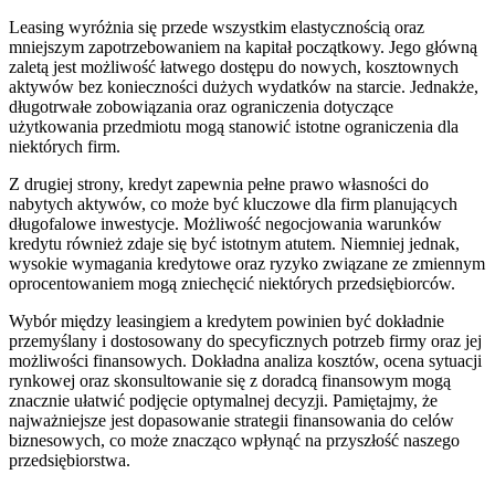
Leasing wyróżnia się przede wszystkim elastycznością oraz
mniejszym zapotrzebowaniem na kapitał początkowy. Jego główną
zaletą jest możliwość łatwego dostępu do nowych, kosztownych
aktywów bez konieczności dużych wydatków na starcie. Jednakże,
długotrwałe zobowiązania oraz ograniczenia dotyczące
użytkowania przedmiotu mogą stanowić istotne ograniczenia dla
niektórych firm.
Z drugiej strony, kredyt zapewnia pełne prawo własności do
nabytych aktywów, co może być kluczowe dla firm planujących
długofalowe inwestycje. Możliwość negocjowania warunków
kredytu również zdaje się być istotnym atutem. Niemniej jednak,
wysokie wymagania kredytowe oraz ryzyko związane ze zmiennym
oprocentowaniem mogą zniechęcić niektórych przedsiębiorców.
Wybór między leasingiem a kredytem powinien być dokładnie
przemyślany i dostosowany do specyficznych potrzeb firmy oraz jej
możliwości finansowych. Dokładna analiza kosztów, ocena sytuacji
rynkowej oraz skonsultowanie się z doradcą finansowym mogą
znacznie ułatwić podjęcie optymalnej decyzji. Pamiętajmy, że
najważniejsze jest dopasowanie strategii finansowania do celów
biznesowych, co może znacząco wpłynąć na przyszłość naszego
przedsiębiorstwa.