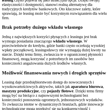
leasing
często pojawia się jako atrakcyjna opcja. Dzięki swojej
elastyczności i dostępności, stanowi realną alternatywę dla
tradycyjnych kredytów bankowych. Oto kluczowe zalety, które
sprawiają, że leasing może być korzystnym rozwiązaniem dla wielu
firm.
Brak potrzeby dużego wkładu własnego
Jedną z największych korzyści płynących z leasingu jest brak
wymogu posiadania znaczącego
wkładu własnego
. W
przeciwieństwie do kredytu, gdzie banki często oczekują wysokiej
wpłaty początkowej, leasingodawcy nie wymagają dużej kwoty na
starcie. Dzięki temu firmy, zwłaszcza te o ograniczonej płynności
finansowej, mogą korzystać z potrzebnych im zasobów bez
konieczności angażowania dużych środków własnych.
Możliwość finansowania nowych i drogich sprzętów
Leasing daje przedsiębiorstwom dostęp do nowoczesnych i
wysokowartościowych aktywów, takich jak
aparatura biurowa
,
maszyny produkcyjne
, czy
pojazdy flotowe
. Dzięki temu firmy
mogą być na bieżąco z najnowszymi technologiami bez
konieczności ponoszenia ogromnych, jednorazowych wydatków.
To zwłaszcza istotne w dynamicznych branżach, gdzie innowacje
technologiczne mogą przełożyć się na konkurencyjność i