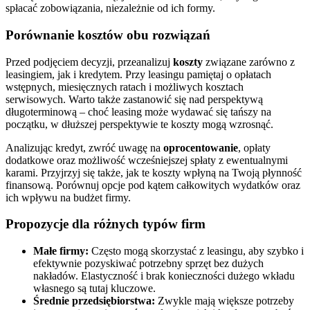
spłacać zobowiązania, niezależnie od ich formy.
Porównanie kosztów obu rozwiązań
Przed podjęciem decyzji, przeanalizuj
koszty
związane zarówno z
leasingiem, jak i kredytem. Przy leasingu pamiętaj o opłatach
wstępnych, miesięcznych ratach i możliwych kosztach
serwisowych. Warto także zastanowić się nad perspektywą
długoterminową – choć leasing może wydawać się tańszy na
początku, w dłuższej perspektywie te koszty mogą wzrosnąć.
Analizując kredyt, zwróć uwagę na
oprocentowanie
, opłaty
dodatkowe oraz możliwość wcześniejszej spłaty z ewentualnymi
karami. Przyjrzyj się także, jak te koszty wpłyną na Twoją płynność
finansową. Porównuj opcje pod kątem całkowitych wydatków oraz
ich wpływu na budżet firmy.
Propozycje dla różnych typów firm
Małe firmy:
Często mogą skorzystać z leasingu, aby szybko i
efektywnie pozyskiwać potrzebny sprzęt bez dużych
nakładów. Elastyczność i brak konieczności dużego wkładu
własnego są tutaj kluczowe.
Średnie przedsiębiorstwa:
Zwykle mają większe potrzeby