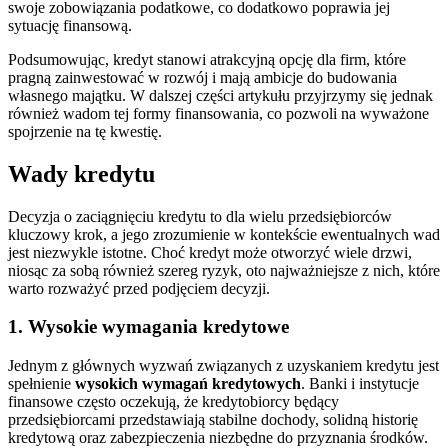
swoje zobowiązania podatkowe, co dodatkowo poprawia jej
sytuację finansową.
Podsumowując, kredyt stanowi atrakcyjną opcję dla firm, które
pragną zainwestować w rozwój i mają ambicje do budowania
własnego majątku. W dalszej części artykułu przyjrzymy się jednak
również wadom tej formy finansowania, co pozwoli na wyważone
spojrzenie na tę kwestię.
Wady kredytu
Decyzja o zaciągnięciu kredytu to dla wielu przedsiębiorców
kluczowy krok, a jego zrozumienie w kontekście ewentualnych wad
jest niezwykle istotne. Choć kredyt może otworzyć wiele drzwi,
niosąc za sobą również szereg ryzyk, oto najważniejsze z nich, które
warto rozważyć przed podjęciem decyzji.
1. Wysokie wymagania kredytowe
Jednym z głównych wyzwań związanych z uzyskaniem kredytu jest
spełnienie
wysokich wymagań kredytowych
. Banki i instytucje
finansowe często oczekują, że kredytobiorcy będący
przedsiębiorcami przedstawiają stabilne dochody, solidną historię
kredytową oraz zabezpieczenia niezbędne do przyznania środków.