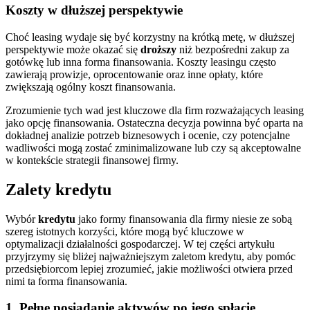
Koszty w dłuższej perspektywie
Choć leasing wydaje się być korzystny na krótką metę, w dłuższej
perspektywie może okazać się
droższy
niż bezpośredni zakup za
gotówkę lub inna forma finansowania. Koszty leasingu często
zawierają prowizje, oprocentowanie oraz inne opłaty, które
zwiększają ogólny koszt finansowania.
Zrozumienie tych wad jest kluczowe dla firm rozważających leasing
jako opcję finansowania. Ostateczna decyzja powinna być oparta na
dokładnej analizie potrzeb biznesowych i ocenie, czy potencjalne
wadliwości mogą zostać zminimalizowane lub czy są akceptowalne
w kontekście strategii finansowej firmy.
Zalety kredytu
Wybór
kredytu
jako formy finansowania dla firmy niesie ze sobą
szereg istotnych korzyści, które mogą być kluczowe w
optymalizacji działalności gospodarczej. W tej części artykułu
przyjrzymy się bliżej najważniejszym zaletom kredytu, aby pomóc
przedsiębiorcom lepiej zrozumieć, jakie możliwości otwiera przed
nimi ta forma finansowania.
1. Pełne posiadanie aktywów po jego spłacie