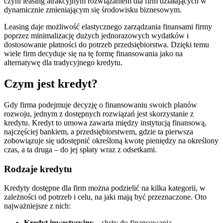
czyni leasing atrakcyjnym rozwiązaniem dla firm działających w
dynamicznie zmieniającym się środowisku biznesowym.
Leasing daje możliwość elastycznego zarządzania finansami firmy
poprzez minimalizację dużych jednorazowych wydatków i
dostosowanie płatności do potrzeb przedsiębiorstwa. Dzięki temu
wiele firm decyduje się na tę formę finansowania jako na
alternatywę dla tradycyjnego kredytu.
Czym jest kredyt?
Gdy firma podejmuje decyzję o finansowaniu swoich planów
rozwoju, jednym z dostępnych rozwiązań jest skorzystanie z
kredytu. Kredyt to umowa zawarta między instytucją finansową,
najczęściej bankiem, a przedsiębiorstwem, gdzie ta pierwsza
zobowiązuje się udostępnić określoną kwotę pieniędzy na określony
czas, a ta druga – do jej spłaty wraz z odsetkami.
Rodzaje kredytu
Kredyty dostępne dla firm można podzielić na kilka kategorii, w
zależności od potrzeb i celu, na jaki mają być przeznaczone. Oto
najważniejsze z nich:
Kredyt inwestycyjny
– służy do finansowania