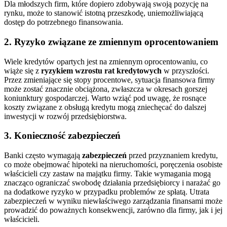
Dla młodszych firm, które dopiero zdobywają swoją pozycję na
rynku, może to stanowić istotną przeszkodę, uniemożliwiającą
dostęp do potrzebnego finansowania.
2. Ryzyko związane ze zmiennym oprocentowaniem
Wiele kredytów opartych jest na zmiennym oprocentowaniu, co
wiąże się z
ryzykiem wzrostu rat kredytowych
w przyszłości.
Przez zmieniające się stopy procentowe, sytuacja finansowa firmy
może zostać znacznie obciążona, zwłaszcza w okresach gorszej
koniunktury gospodarczej. Warto wziąć pod uwagę, że rosnące
koszty związane z obsługą kredytu mogą zniechęcać do dalszej
inwestycji w rozwój przedsiębiorstwa.
3. Konieczność zabezpieczeń
Banki często wymagają
zabezpieczeń
przed przyznaniem kredytu,
co może obejmować hipoteki na nieruchomości, poręczenia osobiste
właścicieli czy zastaw na majątku firmy. Takie wymagania mogą
znacząco ograniczać swobodę działania przedsiębiorcy i narażać go
na dodatkowe ryzyko w przypadku problemów ze spłatą. Utrata
zabezpieczeń w wyniku niewłaściwego zarządzania finansami może
prowadzić do poważnych konsekwencji, zarówno dla firmy, jak i jej
właścicieli.