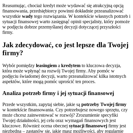
Reasumując, chociaż kredyt może wydawać się atrakcyjną opcją
finansowania, przedsiębiorcy powinni dokładnie przeanalizować
wszystkie
wady
tego rozwiązania. W kontekście własnych potrzeb i
sytuacji finansowej warto zasięgnąć opinii specjalisty, który pomoże
w podjęciu dobrze przemyślanej decyzji dotyczącej przyszłości
firmy.
Jak zdecydować, co jest lepsze dla Twojej
firmy?
Wybór pomiędzy
leasingiem
a
kredytem
to kluczowa decyzja,
która może wpłynąć na rozwój Twojej firmy. Aby pomóc w
podjęciu świadomej decyzji, warto przeanalizować kilka istotnych
aspektów, które mogą pomóc uprościć ten proces.
Analiza potrzeb firmy i jej sytuacji finansowej
Przede wszystkim, zapytaj siebie, jakie są
potrzeby Twojej firmy
w kontekście finansowania. Czy potrzebujesz nowego sprzętu, czy
może chcesz zainwestować w rozwój? Zrozumienie specyfiki
Twojej działalności, jej celu oraz wymagań finansowych jest
kluczowe. Również ocena obecnej
sytuacji finansowej
firmy jest
niezbędna – zastanów się, jakie masz możliwości, aby regularnie