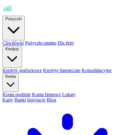
Pożyczki
Chwilówki
Pożyczki ratalne
Dla firm
Kredyty
Kredyty gotówkowe
Kredyty hipoteczne
Konsolidacyjne
Konta
Konta osobiste
Konta firmowe
Lokaty
Karty
Banki
Instytucje
Blog