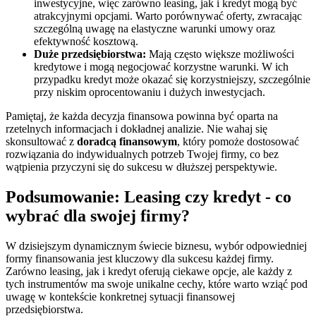
inwestycyjne, więc zarówno leasing, jak i kredyt mogą być
atrakcyjnymi opcjami. Warto porównywać oferty, zwracając
szczególną uwagę na elastyczne warunki umowy oraz
efektywność kosztową.
Duże przedsiębiorstwa:
Mają często większe możliwości
kredytowe i mogą negocjować korzystne warunki. W ich
przypadku kredyt może okazać się korzystniejszy, szczególnie
przy niskim oprocentowaniu i dużych inwestycjach.
Pamiętaj, że każda decyzja finansowa powinna być oparta na
rzetelnych informacjach i dokładnej analizie. Nie wahaj się
skonsultować z
doradcą finansowym
, który pomoże dostosować
rozwiązania do indywidualnych potrzeb Twojej firmy, co bez
wątpienia przyczyni się do sukcesu w dłuższej perspektywie.
Podsumowanie: Leasing czy kredyt - co
wybrać dla swojej firmy?
W dzisiejszym dynamicznym świecie biznesu, wybór odpowiedniej
formy finansowania jest kluczowy dla sukcesu każdej firmy.
Zarówno leasing, jak i kredyt oferują ciekawe opcje, ale każdy z
tych instrumentów ma swoje unikalne cechy, które warto wziąć pod
uwagę w kontekście konkretnej sytuacji finansowej
przedsiębiorstwa.