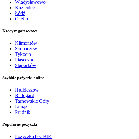
Władysławowo
Kozienice
Łódź
Chełm
Kredyty gotówkowe
Klimontów
Sochaczew
Tykocin
Piaseczno
Stąporków
Szybkie pożyczki online
Hrubieszów
Białogard
Tarnowskie Góry
Libiąż
Prudnik
Popularne pożyczki
Pożyczka bez BIK