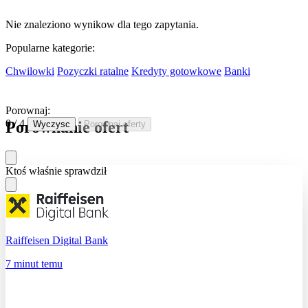
Nie znaleziono wynikow dla tego zapytania.
Popularne kategorie:
Chwilowki
Pozyczki ratalne
Kredyty gotowkowe
Banki
Porownaj:
0 / 4
Porownanie ofert
Wyczysc
Porownaj oferty
Ktoś właśnie sprawdził
Raiffeisen Digital Bank
7 minut temu