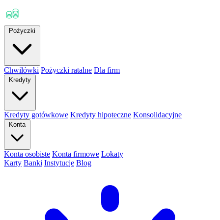
Pożyczki
Chwilówki
Pożyczki ratalne
Dla firm
Kredyty
Kredyty gotówkowe
Kredyty hipoteczne
Konsolidacyjne
Konta
Konta osobiste
Konta firmowe
Lokaty
Karty
Banki
Instytucje
Blog