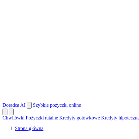
Doradca AI
Szybkie pożyczki online
Chwilówki
Pożyczki ratalne
Kredyty gotówkowe
Kredyty hipoteczn
Strona główna