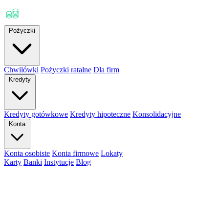
Pożyczki
Chwilówki
Pożyczki ratalne
Dla firm
Kredyty
Kredyty gotówkowe
Kredyty hipoteczne
Konsolidacyjne
Konta
Konta osobiste
Konta firmowe
Lokaty
Karty
Banki
Instytucje
Blog