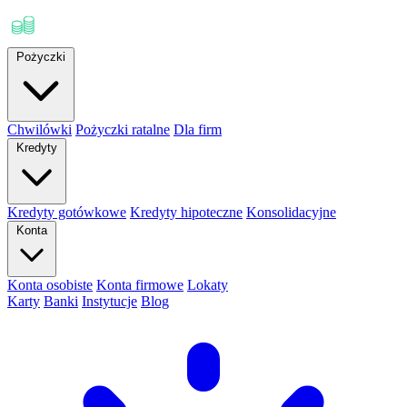
Pożyczki
Chwilówki
Pożyczki ratalne
Dla firm
Kredyty
Kredyty gotówkowe
Kredyty hipoteczne
Konsolidacyjne
Konta
Konta osobiste
Konta firmowe
Lokaty
Karty
Banki
Instytucje
Blog