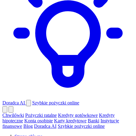
Doradca AI
Szybkie pożyczki online
Chwilówki
Pożyczki ratalne
Kredyty gotówkowe
Kredyty
hipoteczne
Konta osobiste
Karty kredytowe
Banki
Instytucje
finansowe
Blog
Doradca AI
Szybkie pożyczki online