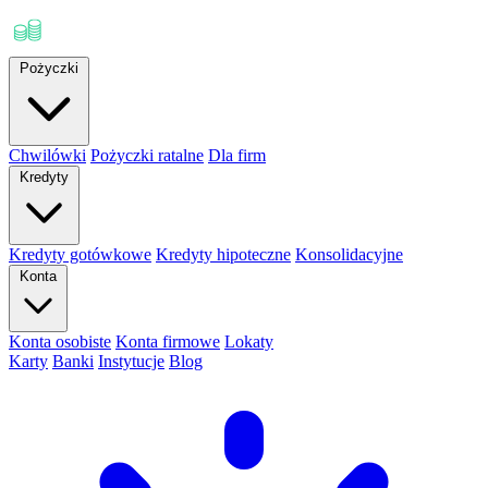
Pożyczki
Chwilówki
Pożyczki ratalne
Dla firm
Kredyty
Kredyty gotówkowe
Kredyty hipoteczne
Konsolidacyjne
Konta
Konta osobiste
Konta firmowe
Lokaty
Karty
Banki
Instytucje
Blog