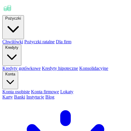
Pożyczki
Chwilówki
Pożyczki ratalne
Dla firm
Kredyty
Kredyty gotówkowe
Kredyty hipoteczne
Konsolidacyjne
Konta
Konta osobiste
Konta firmowe
Lokaty
Karty
Banki
Instytucje
Blog