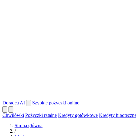
Doradca AI
Szybkie pożyczki online
Chwilówki
Pożyczki ratalne
Kredyty gotówkowe
Kredyty hipoteczn
Strona główna
/