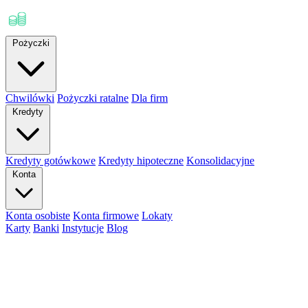
Pożyczki
Chwilówki
Pożyczki ratalne
Dla firm
Kredyty
Kredyty gotówkowe
Kredyty hipoteczne
Konsolidacyjne
Konta
Konta osobiste
Konta firmowe
Lokaty
Karty
Banki
Instytucje
Blog