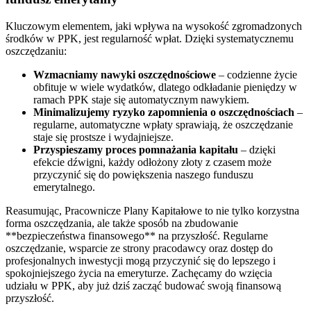
Kluczowym elementem, jaki wpływa na wysokość zgromadzonych
środków w PPK, jest regularność wpłat. Dzięki systematycznemu
oszczędzaniu:
Wzmacniamy nawyki oszczędnościowe
– codzienne życie
obfituje w wiele wydatków, dlatego odkładanie pieniędzy w
ramach PPK staje się automatycznym nawykiem.
Minimalizujemy ryzyko zapomnienia o oszczędnościach
–
regularne, automatyczne wpłaty sprawiają, że oszczędzanie
staje się prostsze i wydajniejsze.
Przyspieszamy proces pomnażania kapitału
– dzięki
efekcie dźwigni, każdy odłożony złoty z czasem może
przyczynić się do powiększenia naszego funduszu
emerytalnego.
Reasumując, Pracownicze Plany Kapitałowe to nie tylko korzystna
forma oszczędzania, ale także sposób na zbudowanie
**bezpieczeństwa finansowego** na przyszłość. Regularne
oszczędzanie, wsparcie ze strony pracodawcy oraz dostęp do
profesjonalnych inwestycji mogą przyczynić się do lepszego i
spokojniejszego życia na emeryturze. Zachęcamy do wzięcia
udziału w PPK, aby już dziś zacząć budować swoją finansową
przyszłość.