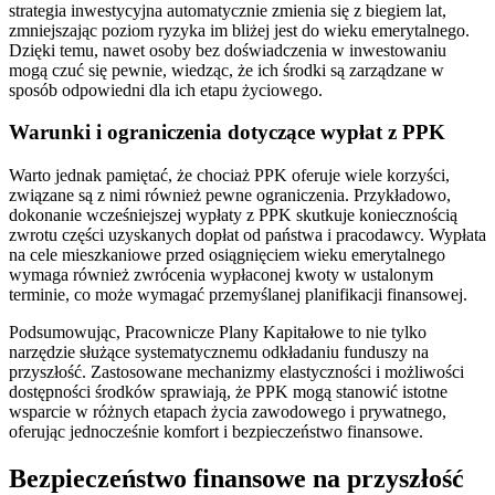
strategia inwestycyjna automatycznie zmienia się z biegiem lat,
zmniejszając poziom ryzyka im bliżej jest do wieku emerytalnego.
Dzięki temu, nawet osoby bez doświadczenia w inwestowaniu
mogą czuć się pewnie, wiedząc, że ich środki są zarządzane w
sposób odpowiedni dla ich etapu życiowego.
Warunki i ograniczenia dotyczące wypłat z PPK
Warto jednak pamiętać, że chociaż PPK oferuje wiele korzyści,
związane są z nimi również pewne ograniczenia. Przykładowo,
dokonanie wcześniejszej wypłaty z PPK skutkuje koniecznością
zwrotu części uzyskanych dopłat od państwa i pracodawcy. Wypłata
na cele mieszkaniowe przed osiągnięciem wieku emerytalnego
wymaga również zwrócenia wypłaconej kwoty w ustalonym
terminie, co może wymagać przemyślanej planifikacji finansowej.
Podsumowując, Pracownicze Plany Kapitałowe to nie tylko
narzędzie służące systematycznemu odkładaniu funduszy na
przyszłość. Zastosowane mechanizmy elastyczności i możliwości
dostępności środków sprawiają, że PPK mogą stanowić istotne
wsparcie w różnych etapach życia zawodowego i prywatnego,
oferując jednocześnie komfort i bezpieczeństwo finansowe.
Bezpieczeństwo finansowe na przyszłość