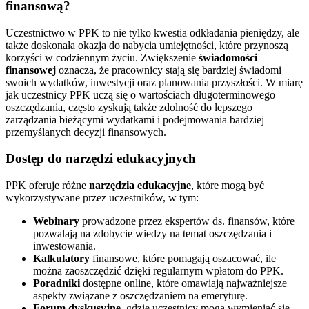
finansową?
Uczestnictwo w PPK to nie tylko kwestia odkładania pieniędzy, ale
także doskonała okazja do nabycia umiejętności, które przynoszą
korzyści w codziennym życiu. Zwiększenie
świadomości
finansowej
oznacza, że pracownicy stają się bardziej świadomi
swoich wydatków, inwestycji oraz planowania przyszłości. W miarę
jak uczestnicy PPK uczą się o wartościach długoterminowego
oszczędzania, często zyskują także zdolność do lepszego
zarządzania bieżącymi wydatkami i podejmowania bardziej
przemyślanych decyzji finansowych.
Dostęp do narzędzi edukacyjnych
PPK oferuje różne
narzędzia edukacyjne
, które mogą być
wykorzystywane przez uczestników, w tym:
Webinary
prowadzone przez ekspertów ds. finansów, które
pozwalają na zdobycie wiedzy na temat oszczędzania i
inwestowania.
Kalkulatory
finansowe, które pomagają oszacować, ile
można zaoszczędzić dzięki regularnym wpłatom do PPK.
Poradniki
dostępne online, które omawiają najważniejsze
aspekty związane z oszczędzaniem na emeryturę.
Forum dyskusyjne
, gdzie uczestnicy mogą wymieniać się