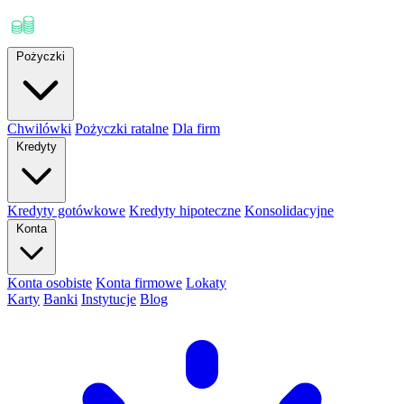
Pożyczki
Chwilówki
Pożyczki ratalne
Dla firm
Kredyty
Kredyty gotówkowe
Kredyty hipoteczne
Konsolidacyjne
Konta
Konta osobiste
Konta firmowe
Lokaty
Karty
Banki
Instytucje
Blog