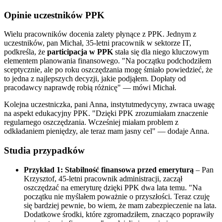
Opinie uczestników PPK
Wielu pracowników docenia zalety płynące z PPK. Jednym z
uczestników, pan Michał, 35-letni pracownik w sektorze IT,
podkreśla, że
participacja w PPK
stała się dla niego kluczowym
elementem planowania finansowego. "Na początku podchodziłem
sceptycznie, ale po roku oszczędzania mogę śmiało powiedzieć, że
to jedna z najlepszych decyzji, jakie podjąłem. Dopłaty od
pracodawcy naprawdę robią różnicę" — mówi Michał.
Kolejna uczestniczka, pani Anna, instytutmedycyny, zwraca uwagę
na aspekt edukacyjny PPK. "Dzięki PPK zrozumiałam znaczenie
regularnego oszczędzania. Wcześniej miałam problem z
odkładaniem pieniędzy, ale teraz mam jasny cel" — dodaje Anna.
Studia przypadków
Przykład 1: Stabilność finansowa przed emeryturą
– Pan
Krzysztof, 45-letni pracownik administracji, zaczął
oszczędzać na emeryturę dzięki PPK dwa lata temu. "Na
początku nie myślałem poważnie o przyszłości. Teraz czuję
się bardziej pewnie, bo wiem, że mam zabezpieczenie na lata.
Dodatkowe środki, które zgromadziłem, znacząco poprawiły