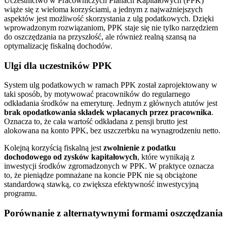
Uczestnictwo w Pracowniczych Planach Kapitałowych (PPK)
wiąże się z wieloma korzyściami, a jednym z najważniejszych
aspektów jest możliwość skorzystania z ulg podatkowych. Dzięki
wprowadzonym rozwiązaniom, PPK staje się nie tylko narzędziem
do oszczędzania na przyszłość, ale również realną szansą na
optymalizację fiskalną dochodów.
Ulgi dla uczestników PPK
System ulg podatkowych w ramach PPK został zaprojektowany w
taki sposób, by motywować pracowników do regularnego
odkładania środków na emeryturę. Jednym z głównych atutów jest
brak opodatkowania składek wpłacanych przez pracownika
.
Oznacza to, że cała wartość odkładana z pensji brutto jest
alokowana na konto PPK, bez uszczerbku na wynagrodzeniu netto.
Kolejną korzyścią fiskalną jest
zwolnienie z podatku
dochodowego od zysków kapitałowych
, które wynikają z
inwestycji środków zgromadzonych w PPK. W praktyce oznacza
to, że pieniądze pomnażane na koncie PPK nie są obciążone
standardową stawką, co zwiększa efektywność inwestycyjną
programu.
Porównanie z alternatywnymi formami oszczędzania