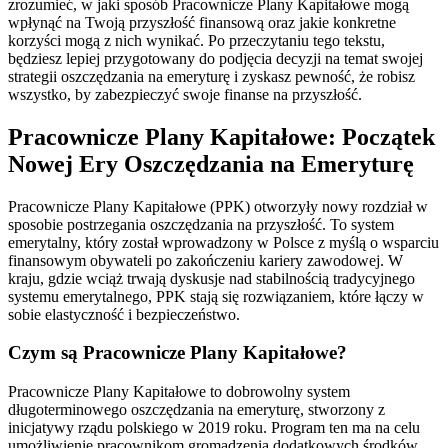
zrozumieć, w jaki sposób Pracownicze Plany Kapitałowe mogą
wpłynąć na Twoją przyszłość finansową oraz jakie konkretne
korzyści mogą z nich wynikać. Po przeczytaniu tego tekstu,
będziesz lepiej przygotowany do podjęcia decyzji na temat swojej
strategii oszczędzania na emeryturę i zyskasz pewność, że robisz
wszystko, by zabezpieczyć swoje finanse na przyszłość.
Pracownicze Plany Kapitałowe: Początek
Nowej Ery Oszczędzania na Emeryturę
Pracownicze Plany Kapitałowe (PPK) otworzyły nowy rozdział w
sposobie postrzegania oszczędzania na przyszłość. To system
emerytalny, który został wprowadzony w Polsce z myślą o wsparciu
finansowym obywateli po zakończeniu kariery zawodowej. W
kraju, gdzie wciąż trwają dyskusje nad stabilnością tradycyjnego
systemu emerytalnego, PPK stają się rozwiązaniem, które łączy w
sobie elastyczność i bezpieczeństwo.
Czym są Pracownicze Plany Kapitałowe?
Pracownicze Plany Kapitałowe to dobrowolny system
długoterminowego oszczędzania na emeryturę, stworzony z
inicjatywy rządu polskiego w 2019 roku. Program ten ma na celu
umożliwienie pracownikom gromadzenia dodatkowych środków