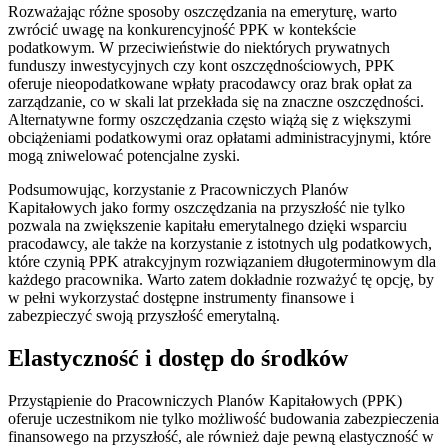
Rozważając różne sposoby oszczędzania na emeryturę, warto
zwrócić uwagę na konkurencyjność PPK w kontekście
podatkowym. W przeciwieństwie do niektórych prywatnych
funduszy inwestycyjnych czy kont oszczędnościowych, PPK
oferuje nieopodatkowane wpłaty pracodawcy oraz brak opłat za
zarządzanie, co w skali lat przekłada się na znaczne oszczędności.
Alternatywne formy oszczędzania często wiążą się z większymi
obciążeniami podatkowymi oraz opłatami administracyjnymi, które
mogą zniwelować potencjalne zyski.
Podsumowując, korzystanie z Pracowniczych Planów
Kapitałowych jako formy oszczędzania na przyszłość nie tylko
pozwala na zwiększenie kapitału emerytalnego dzięki wsparciu
pracodawcy, ale także na korzystanie z istotnych ulg podatkowych,
które czynią PPK atrakcyjnym rozwiązaniem długoterminowym dla
każdego pracownika. Warto zatem dokładnie rozważyć tę opcję, by
w pełni wykorzystać dostępne instrumenty finansowe i
zabezpieczyć swoją przyszłość emerytalną.
Elastyczność i dostęp do środków
Przystąpienie do Pracowniczych Planów Kapitałowych (PPK)
oferuje uczestnikom nie tylko możliwość budowania zabezpieczenia
finansowego na przyszłość, ale również daje pewną elastyczność w