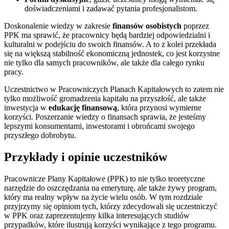
doświadczeniami i zadawać pytania profesjonalistom.
Doskonalenie wiedzy w zakresie
finansów osobistych
poprzez
PPK ma sprawić, że pracownicy będą bardziej odpowiedzialni i
kulturalni w podejściu do swoich finansów. A to z kolei przekłada
się na większą stabilność ekonomiczną jednostek, co jest korzystne
nie tylko dla samych pracowników, ale także dla całego rynku
pracy.
Uczestnictwo w Pracowniczych Planach Kapitałowych to zatem nie
tylko możliwość gromadzenia kapitału na przyszłość, ale także
inwestycja w
edukację finansową
, która przynosi wymierne
korzyści. Poszerzanie wiedzy o finansach sprawia, że jesteśmy
lepszymi konsumentami, inwestorami i obrońcami swojego
przyszłego dobrobytu.
Przykłady i opinie uczestników
Pracownicze Plany Kapitałowe (PPK) to nie tylko teoretyczne
narzędzie do oszczędzania na emeryturę, ale także żywy program,
który ma realny wpływ na życie wielu osób. W tym rozdziale
przyjrzymy się opiniom tych, którzy zdecydowali się uczestniczyć
w PPK oraz zaprezentujemy kilka interesujących studiów
przypadków, które ilustrują korzyści wynikające z tego programu.