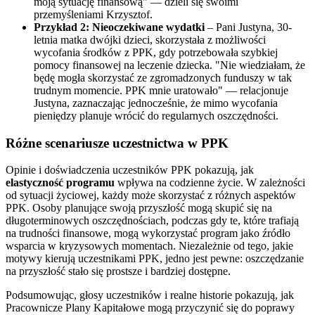
moją sytuację finansową" — dzieli się swoimi
przemyśleniami Krzysztof.
Przykład 2: Nieoczekiwane wydatki
– Pani Justyna, 30-
letnia matka dwójki dzieci, skorzystała z możliwości
wycofania środków z PPK, gdy potrzebowała szybkiej
pomocy finansowej na leczenie dziecka. "Nie wiedziałam, że
będę mogła skorzystać ze zgromadzonych funduszy w tak
trudnym momencie. PPK mnie uratowało" — relacjonuje
Justyna, zaznaczając jednocześnie, że mimo wycofania
pieniędzy planuje wrócić do regularnych oszczędności.
Różne scenariusze uczestnictwa w PPK
Opinie i doświadczenia uczestników PPK pokazują, jak
elastyczność programu
wpływa na codzienne życie. W zależności
od sytuacji życiowej, każdy może skorzystać z różnych aspektów
PPK. Osoby planujące swoją przyszłość mogą skupić się na
długoterminowych oszczędnościach, podczas gdy te, które trafiają
na trudności finansowe, mogą wykorzystać program jako źródło
wsparcia w kryzysowych momentach. Niezależnie od tego, jakie
motywy kierują uczestnikami PPK, jedno jest pewne: oszczędzanie
na przyszłość stało się prostsze i bardziej dostępne.
Podsumowując, głosy uczestników i realne historie pokazują, jak
Pracownicze Plany Kapitałowe mogą przyczynić się do poprawy