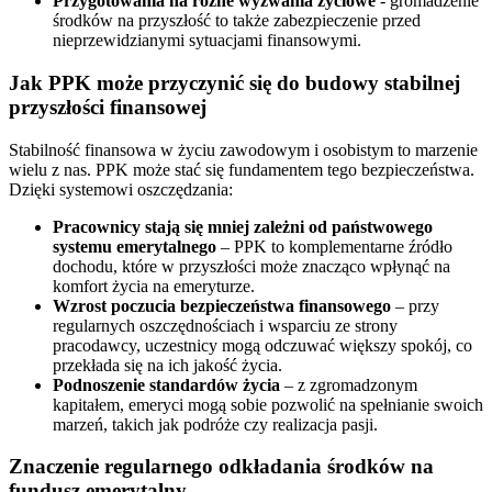
Przygotowania na różne wyzwania życiowe
- gromadzenie
środków na przyszłość to także zabezpieczenie przed
nieprzewidzianymi sytuacjami finansowymi.
Jak PPK może przyczynić się do budowy stabilnej
przyszłości finansowej
Stabilność finansowa w życiu zawodowym i osobistym to marzenie
wielu z nas. PPK może stać się fundamentem tego bezpieczeństwa.
Dzięki systemowi oszczędzania:
Pracownicy stają się mniej zależni od państwowego
systemu emerytalnego
– PPK to komplementarne źródło
dochodu, które w przyszłości może znacząco wpłynąć na
komfort życia na emeryturze.
Wzrost poczucia bezpieczeństwa finansowego
– przy
regularnych oszczędnościach i wsparciu ze strony
pracodawcy, uczestnicy mogą odczuwać większy spokój, co
przekłada się na ich jakość życia.
Podnoszenie standardów życia
– z zgromadzonym
kapitałem, emeryci mogą sobie pozwolić na spełnianie swoich
marzeń, takich jak podróże czy realizacja pasji.
Znaczenie regularnego odkładania środków na
fundusz emerytalny