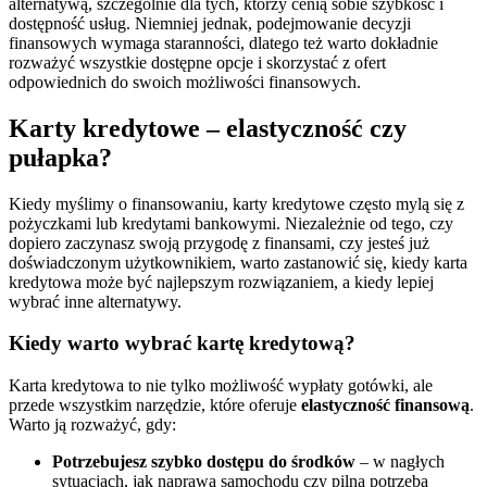
alternatywą, szczególnie dla tych, którzy cenią sobie szybkość i
dostępność usług. Niemniej jednak, podejmowanie decyzji
finansowych wymaga staranności, dlatego też warto dokładnie
rozważyć wszystkie dostępne opcje i skorzystać z ofert
odpowiednich do swoich możliwości finansowych.
Karty kredytowe – elastyczność czy
pułapka?
Kiedy myślimy o finansowaniu, karty kredytowe często mylą się z
pożyczkami lub kredytami bankowymi. Niezależnie od tego, czy
dopiero zaczynasz swoją przygodę z finansami, czy jesteś już
doświadczonym użytkownikiem, warto zastanowić się, kiedy karta
kredytowa może być najlepszym rozwiązaniem, a kiedy lepiej
wybrać inne alternatywy.
Kiedy warto wybrać kartę kredytową?
Karta kredytowa to nie tylko możliwość wypłaty gotówki, ale
przede wszystkim narzędzie, które oferuje
elastyczność finansową
.
Warto ją rozważyć, gdy:
Potrzebujesz szybko dostępu do środków
– w nagłych
sytuacjach, jak naprawa samochodu czy pilna potrzeba