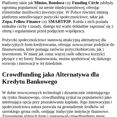
Platformy takie jak
Mintos, Bondora
czy
Funding Circle
zdobyły
ogromną popularność na arenie międzynarodowej, oferując
różnorodne możliwości inwestycyjne. W Polsce również istnieją
platformy umożliwiające pożyczki społecznościowe, takie jak
Zopa, Fellow Finance
czy
SMARTP2P
. Każda z nich posiada
unikalne cechy i zasady, dlatego też warto dokładnie zapoznać się z
ofertą i regulaminem przed podjęciem współpracy.
Pożyczki społecznościowe stanowią atrakcyjną alternatywę dla
tradycyjnych form kredytowania, oferując nowoczesne podejście do
finansowania, które pomaga zarówno pożyczkobiorcom, jak i
inwestorom. W miarę jak coraz więcej osób odkrywa korzyści
płynące z tej formy finansowania, można spodziewać się dalszego
rozwoju i innowacji w tej dziedzinie.
Crowdfunding jako Alternatywa dla
Kredytu Bankowego
W dobie nowoczesnych technologii i dynamicznie zmieniającego
się rynku finansowego, crowdfunding zyskał na popularności jako
interesująca opcja przy poszukiwaniu kapitału. Jego innowacyjna i
społecznościowa natura pozwala na gromadzenie środków od
szerokiego grona osób, omijając tradycyjne instytucje finansowe.
Zrozumienie różnych form i zastosowań crowdfundingu może