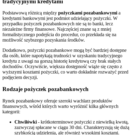
tradycyjnymi kredytami
Podstawową różnicą między
pożyczkami pozabankowymi
a
kredytami bankowymi jest podmiot udzielający pożyczki. W
przypadku pożyczek pozabankowych nie są to banki, lecz
niezależne firmy finansowe. Najczęściej znane są z mniej
formalistycznego podejścia do procedur, co przekłada się na
możliwość szybszego pozyskania środków.
Dodatkowo, pożyczki pozabankowe mogą być bardziej dostępne
dla osób, które napotykają trudności w uzyskaniu tradycyjnego
kredytu z uwagi na gorszą historię kredytową czy brak stałych
dochodów. Oczywiście, większa dostępność wiąże się często z
wyższymi kosztami pożyczki, co warto dokładnie rozważyć przed
podjęciem decyzji.
Rodzaje pożyczek pozabankowych
Rynek pozabankowy oferuje szeroki wachlarz produktów
finansowych, wśród których warto wyróżnić kilka głównych
kategorii:
Chwilówki
- krótkoterminowe pożyczki z niewielką kwotą,
zazwyczaj spłacane w ciągu 30 dni. Charakteryzują się dużą
szybkością udzielenia, ale również wysokimi kosztami.