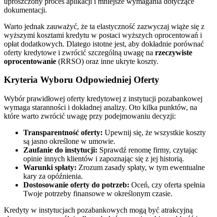
uproszczony proces aplikacji i mniejsze wymagania dotyczące
dokumentacji.
Warto jednak zauważyć, że ta elastyczność zazwyczaj wiąże się z
wyższymi kosztami kredytu w postaci wyższych oprocentowań i
opłat dodatkowych. Dlatego istotne jest, aby dokładnie porównać
oferty kredytowe i zwrócić szczególną uwagę na
rzeczywiste
oprocentowanie
(RRSO) oraz inne ukryte koszty.
Kryteria Wyboru Odpowiedniej Oferty
Wybór prawidłowej oferty kredytowej z instytucji pozabankowej
wymaga staranności i dokładnej analizy. Oto kilka punktów, na
które warto zwrócić uwagę przy podejmowaniu decyzji:
Transparentność oferty:
Upewnij się, że wszystkie koszty
są jasno określone w umowie.
Zaufanie do instytucji:
Sprawdź renomę firmy, czytając
opinie innych klientów i zapoznając się z jej historią.
Warunki spłaty:
Zrozum zasady spłaty, w tym ewentualne
kary za opóźnienia.
Dostosowanie oferty do potrzeb:
Oceń, czy oferta spełnia
Twoje potrzeby finansowe w określonym czasie.
Kredyty w instytucjach pozabankowych mogą być atrakcyjną