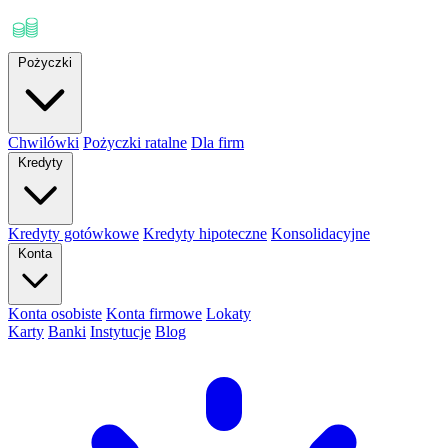
Pożyczki
Chwilówki
Pożyczki ratalne
Dla firm
Kredyty
Kredyty gotówkowe
Kredyty hipoteczne
Konsolidacyjne
Konta
Konta osobiste
Konta firmowe
Lokaty
Karty
Banki
Instytucje
Blog