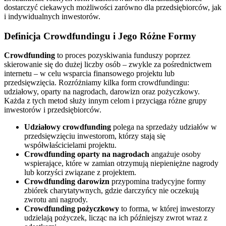
dostarczyć ciekawych możliwości zarówno dla przedsiębiorców, jak
i indywidualnych inwestorów.
Definicja Crowdfundingu i Jego Różne Formy
Crowdfunding
to proces pozyskiwania funduszy poprzez
skierowanie się do dużej liczby osób – zwykle za pośrednictwem
internetu – w celu wsparcia finansowego projektu lub
przedsięwzięcia. Rozróżniamy kilka form crowdfundingu:
udziałowy, oparty na nagrodach, darowizn oraz pożyczkowy.
Każda z tych metod służy innym celom i przyciąga różne grupy
inwestorów i przedsiębiorców.
Udziałowy crowdfunding
polega na sprzedaży udziałów w
przedsięwzięciu inwestorom, którzy stają się
współwłaścicielami projektu.
Crowdfunding oparty na nagrodach
angażuje osoby
wspierające, które w zamian otrzymują niepieniężne nagrody
lub korzyści związane z projektem.
Crowdfunding darowizn
przypomina tradycyjne formy
zbiórek charytatywnych, gdzie darczyńcy nie oczekują
zwrotu ani nagrody.
Crowdfunding pożyczkowy
to forma, w której inwestorzy
udzielają pożyczek, licząc na ich późniejszy zwrot wraz z