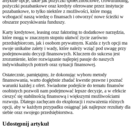
artykule opcje, takie jak pożyczki społecznościowe, crowdfunding,
pożyczki pozabankowe oraz kredyty oferowane przez instytucje
pozabankowe, to tylko niektóre z możliwości, które mogą
wzbogacić naszą wiedzę o finansach i otworzyć nowe ścieżki w
obszarze pozyskiwania funduszy.
Karty kredytowe, leasing oraz faktoring to dodatkowe narzędzia,
które mogą w znacznym stopniu ułatwić życie zarówno
przedsiębiorcom, jak i osobom prywatnym. Każda z tych opcji ma
swoje unikalne zalety i wady, które należy wziąć pod uwagę przy
podejmowaniu decyzji finansowych. Kluczem do sukcesu jest
zrozumienie, które rozwiązanie najlepiej pasuje do naszych
indywidualnych potrzeb oraz sytuacji finansowej.
Ostatecznie, pamiętajmy, że dokonując wyboru metody
finansowania, warto dogłębnie zbadać kwestie prawne i poznać
warunki każdej z ofert. Świadome podejście do tematu finansów
osobistych pozwoli nam podejmować lepsze decyzje, a w efekcie
cieszyć się stabilnością finansową i większymi możliwościami
rozwoju. Dlatego zachęcam do eksploracji i rozważenia różnych
opcji, aby w każdym przypadku osiągnąć jak najlepsze rezultaty dla
siebie oraz swojego przedsiębiorstwa.
Udostępnij artykuł