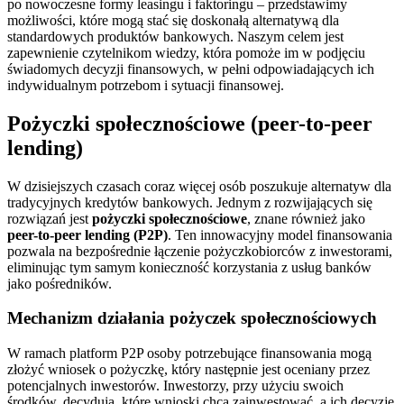
po nowoczesne formy leasingu i faktoringu – przedstawimy
możliwości, które mogą stać się doskonałą alternatywą dla
standardowych produktów bankowych. Naszym celem jest
zapewnienie czytelnikom wiedzy, która pomoże im w podjęciu
świadomych decyzji finansowych, w pełni odpowiadających ich
indywidualnym potrzebom i sytuacji finansowej.
Pożyczki społecznościowe (peer-to-peer
lending)
W dzisiejszych czasach coraz więcej osób poszukuje alternatyw dla
tradycyjnych kredytów bankowych. Jednym z rozwijających się
rozwiązań jest
pożyczki społecznościowe
, znane również jako
peer-to-peer lending (P2P)
. Ten innowacyjny model finansowania
pozwala na bezpośrednie łączenie pożyczkobiorców z inwestorami,
eliminując tym samym konieczność korzystania z usług banków
jako pośredników.
Mechanizm działania pożyczek społecznościowych
W ramach platform P2P osoby potrzebujące finansowania mogą
złożyć wniosek o pożyczkę, który następnie jest oceniany przez
potencjalnych inwestorów. Inwestorzy, przy użyciu swoich
środków, decydują, które wnioski chcą zainwestować, a ich decyzje