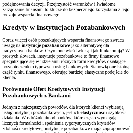
podejmowania decyzji. Przejrzystość warunków i świadome
zarządzanie finansami to klucze do bezpiecznego korzystania z tego
rodzaju wsparcia finansowego.
Kredyty w Instytucjach Pozabankowych
Coraz więcej osób poszukujących wsparcia finansowego zwraca
uwagę na
instytucje pozabankowe
jako alternatywę dla
tradycyjnych banków. Czym one właściwie są i jak funkcjonują? W
prostych słowach, instytucje pozabankowe to firmy finansowe
specjalizujące się w udzielaniu różnych form kredytów, działające
poza otoczeniem typowych usług bankowych. Stanowią one istotną
część rynku finansowego, oferując bardziej elastyczne podejście do
klienta.
Porównanie Ofert Kredytowych Instytucji
Pozabankowych z Bankami
Jednym z najczęstszych powodów, dla których klienci wybierają
usługi instytucji pozabankowych, jest ich
elastyczność
i szybkość
działania. W odróżnieniu od banków, które często wymagają
licznych formalności i spełnienia rygorystycznych kryteriów
zdolności kredytowej, instytucje pozabankowe mogą zaproponować