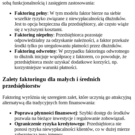
sobą funkcjonalnością i zasięgiem zastosowania:
Faktoring pełny
: W tym modelu faktor bierze na siebie
wszelkie ryzyko związane z niewypłacalnością dłużników.
Jest to opcja bezpieczna dla przedsiębiorcy, ale często wiąże
się z wyższymi kosztami.
Faktoring niepełny
: Przedsiębiorca pozostaje
odpowiedzialny za odzyskanie należności, a faktor przekaże
środki tylko po uregulowaniu płatności przez dłużników.
Faktoring odwrotny
: W przypadku faktoringu odwrotnego
to dłużnik inicjuje współpracę z faktorem, co powoduje, że
przedsiębiorca może uzyskać dodatkowe korzyści, np.
korzystniejsze warunki płatności.
Zalety faktoringu dla małych i średnich
przedsiębiorstw
Faktoring wyróżnia się szeregiem zalet, które uczynią go atrakcyjną
alternatywą dla tradycyjnych form finansowania:
Poprawa płynności finansowej
: Szybki dostęp do środków
pozwala na bieżące inwestycje i regulowanie zobowiązań.
Ograniczenie ryzyka kredytowego
: Przedsiębiorca nie
ponosi ryzyka niewypłacalności klientów, co w dużej mierze
zabezpiecza jego interesy.