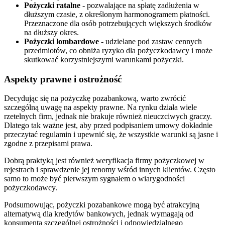
Pożyczki ratalne
- pozwalające na spłatę zadłużenia w
dłuższym czasie, z określonym harmonogramem płatności.
Przeznaczone dla osób potrzebujących większych środków
na dłuższy okres.
Pożyczki lombardowe
- udzielane pod zastaw cennych
przedmiotów, co obniża ryzyko dla pożyczkodawcy i może
skutkować korzystniejszymi warunkami pożyczki.
Aspekty prawne i ostrożność
Decydując się na pożyczkę pozabankową, warto zwrócić
szczególną uwagę na aspekty prawne. Na rynku działa wiele
rzetelnych firm, jednak nie brakuje również nieuczciwych graczy.
Dlatego tak ważne jest, aby przed podpisaniem umowy dokładnie
przeczytać regulamin i upewnić się, że wszystkie warunki są jasne i
zgodne z przepisami prawa.
Dobrą praktyką jest również weryfikacja firmy pożyczkowej w
rejestrach i sprawdzenie jej renomy wśród innych klientów. Często
samo to może być pierwszym sygnałem o wiarygodności
pożyczkodawcy.
Podsumowując, pożyczki pozabankowe mogą być atrakcyjną
alternatywą dla kredytów bankowych, jednak wymagają od
konsumenta szczególnej ostrożności i odpowiedzialnego