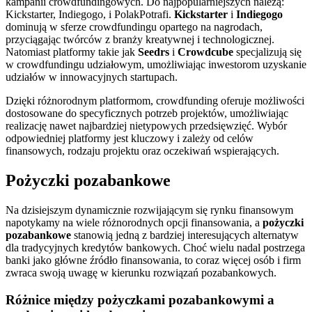
kampanii crowdfundingowych. Do najpopularniejszych należą:
Kickstarter, Indiegogo, i PolakPotrafi.
Kickstarter
i
Indiegogo
dominują w sferze crowdfundingu opartego na nagrodach,
przyciągając twórców z branży kreatywnej i technologicznej.
Natomiast platformy takie jak
Seedrs
i
Crowdcube
specjalizują się
w crowdfundingu udziałowym, umożliwiając inwestorom uzyskanie
udziałów w innowacyjnych startupach.
Dzięki różnorodnym platformom, crowdfunding oferuje możliwości
dostosowane do specyficznych potrzeb projektów, umożliwiając
realizację nawet najbardziej nietypowych przedsięwzięć. Wybór
odpowiedniej platformy jest kluczowy i zależy od celów
finansowych, rodzaju projektu oraz oczekiwań wspierających.
Pożyczki pozabankowe
Na dzisiejszym dynamicznie rozwijającym się rynku finansowym
napotykamy na wiele różnorodnych opcji finansowania, a
pożyczki
pozabankowe
stanowią jedną z bardziej interesujących alternatyw
dla tradycyjnych kredytów bankowych. Choć wielu nadal postrzega
banki jako główne źródło finansowania, to coraz więcej osób i firm
zwraca swoją uwagę w kierunku rozwiązań pozabankowych.
Różnice między pożyczkami pozabankowymi a