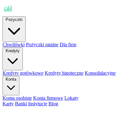
Pożyczki
Chwilówki
Pożyczki ratalne
Dla firm
Kredyty
Kredyty gotówkowe
Kredyty hipoteczne
Konsolidacyjne
Konta
Konta osobiste
Konta firmowe
Lokaty
Karty
Banki
Instytucje
Blog