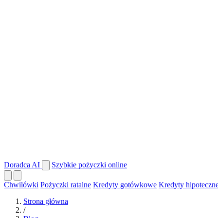
Doradca AI
Szybkie pożyczki online
Chwilówki
Pożyczki ratalne
Kredyty gotówkowe
Kredyty hipoteczn
Strona główna
/