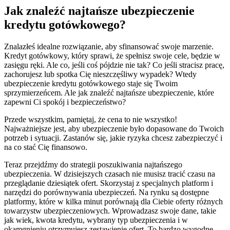
Jak znaleźć najtańsze ubezpieczenie
kredytu gotówkowego?
Znalazłeś idealne rozwiązanie, aby sfinansować swoje marzenie.
Kredyt gotówkowy, który sprawi, że spełnisz swoje cele, będzie w
zasięgu ręki. Ale co, jeśli coś pójdzie nie tak? Co jeśli stracisz pracę,
zachorujesz lub spotka Cię nieszczęśliwy wypadek? Wtedy
ubezpieczenie kredytu gotówkowego staje się Twoim
sprzymierzeńcem. Ale jak znaleźć najtańsze ubezpieczenie, które
zapewni Ci spokój i bezpieczeństwo?
Przede wszystkim, pamiętaj, że cena to nie wszystko!
Najważniejsze jest, aby ubezpieczenie było dopasowane do Twoich
potrzeb i sytuacji. Zastanów się, jakie ryzyka chcesz zabezpieczyć i
na co stać Cię finansowo.
Teraz przejdźmy do strategii poszukiwania najtańszego
ubezpieczenia. W dzisiejszych czasach nie musisz tracić czasu na
przeglądanie dziesiątek ofert. Skorzystaj z specjalnych platform i
narzędzi do porównywania ubezpieczeń. Na rynku są dostępne
platformy, które w kilka minut porównają dla Ciebie oferty różnych
towarzystw ubezpieczeniowych. Wprowadzasz swoje dane, takie
jak wiek, kwota kredytu, wybrany typ ubezpieczenia i w
okamgnieniu otrzymujesz zestawienie ofert. To bardzo wygodne