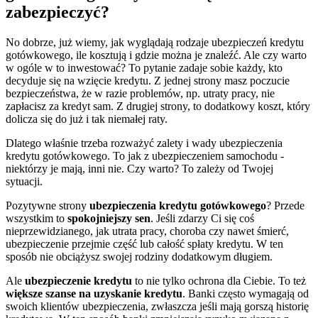
zabezpieczyć?
No dobrze, już wiemy, jak wyglądają rodzaje ubezpieczeń kredytu
gotówkowego, ile kosztują i gdzie można je znaleźć. Ale czy warto
w ogóle w to inwestować? To pytanie zadaje sobie każdy, kto
decyduje się na wzięcie kredytu. Z jednej strony masz poczucie
bezpieczeństwa, że w razie problemów, np. utraty pracy, nie
zapłacisz za kredyt sam. Z drugiej strony, to dodatkowy koszt, który
dolicza się do już i tak niemałej raty.
Dlatego właśnie trzeba rozważyć zalety i wady ubezpieczenia
kredytu gotówkowego. To jak z ubezpieczeniem samochodu -
niektórzy je mają, inni nie. Czy warto? To zależy od Twojej
sytuacji.
Pozytywne strony
ubezpieczenia kredytu gotówkowego
? Przede
wszystkim to
spokojniejszy sen
. Jeśli zdarzy Ci się coś
nieprzewidzianego, jak utrata pracy, choroba czy nawet śmierć,
ubezpieczenie przejmie część lub całość spłaty kredytu. W ten
sposób nie obciążysz swojej rodziny dodatkowym długiem.
Ale
ubezpieczenie kredytu
to nie tylko ochrona dla Ciebie. To też
większe szanse na uzyskanie kredytu
. Banki często wymagają od
swoich klientów ubezpieczenia, zwłaszcza jeśli mają gorszą historię