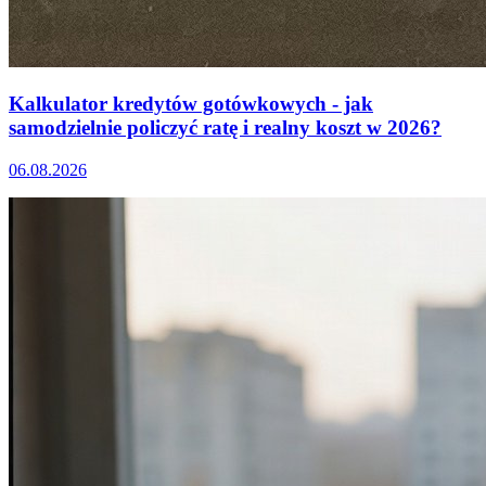
Kalkulator kredytów gotówkowych - jak
samodzielnie policzyć ratę i realny koszt w 2026?
06.08.2026