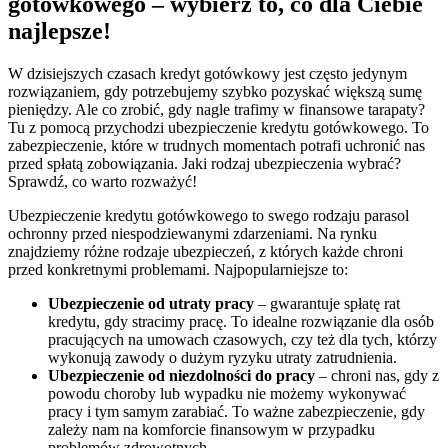
gotówkowego – wybierz to, co dla Ciebie
najlepsze!
W dzisiejszych czasach kredyt gotówkowy jest często jedynym
rozwiązaniem, gdy potrzebujemy szybko pozyskać większą sumę
pieniędzy. Ale co zrobić, gdy nagle trafimy w finansowe tarapaty?
Tu z pomocą przychodzi ubezpieczenie kredytu gotówkowego. To
zabezpieczenie, które w trudnych momentach potrafi uchronić nas
przed spłatą zobowiązania. Jaki rodzaj ubezpieczenia wybrać?
Sprawdź, co warto rozważyć!
Ubezpieczenie kredytu gotówkowego to swego rodzaju parasol
ochronny przed niespodziewanymi zdarzeniami. Na rynku
znajdziemy różne rodzaje ubezpieczeń, z których każde chroni
przed konkretnymi problemami. Najpopularniejsze to:
Ubezpieczenie od utraty pracy
– gwarantuje spłatę rat
kredytu, gdy stracimy pracę. To idealne rozwiązanie dla osób
pracujących na umowach czasowych, czy też dla tych, którzy
wykonują zawody o dużym ryzyku utraty zatrudnienia.
Ubezpieczenie od niezdolności do pracy
– chroni nas, gdy z
powodu choroby lub wypadku nie możemy wykonywać
pracy i tym samym zarabiać. To ważne zabezpieczenie, gdy
zależy nam na komforcie finansowym w przypadku
problemów zdrowotnych.