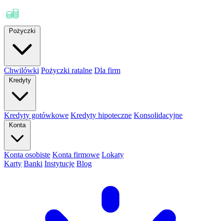
Pożyczki
Chwilówki
Pożyczki ratalne
Dla firm
Kredyty
Kredyty gotówkowe
Kredyty hipoteczne
Konsolidacyjne
Konta
Konta osobiste
Konta firmowe
Lokaty
Karty
Banki
Instytucje
Blog