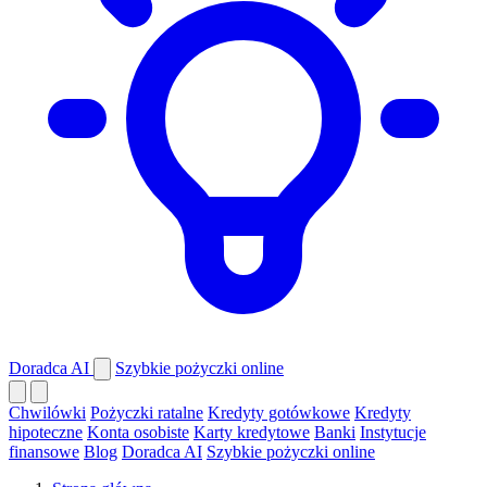
Doradca AI
Szybkie pożyczki online
Chwilówki
Pożyczki ratalne
Kredyty gotówkowe
Kredyty
hipoteczne
Konta osobiste
Karty kredytowe
Banki
Instytucje
finansowe
Blog
Doradca AI
Szybkie pożyczki online