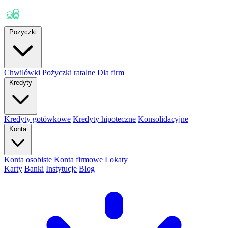
Pożyczki
Chwilówki
Pożyczki ratalne
Dla firm
Kredyty
Kredyty gotówkowe
Kredyty hipoteczne
Konsolidacyjne
Konta
Konta osobiste
Konta firmowe
Lokaty
Karty
Banki
Instytucje
Blog