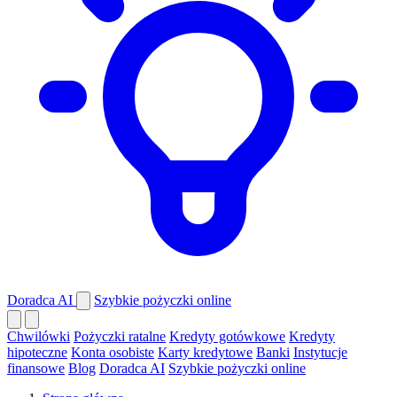
Doradca AI
Szybkie pożyczki online
Chwilówki
Pożyczki ratalne
Kredyty gotówkowe
Kredyty
hipoteczne
Konta osobiste
Karty kredytowe
Banki
Instytucje
finansowe
Blog
Doradca AI
Szybkie pożyczki online