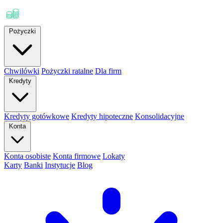
Pożyczki
Chwilówki
Pożyczki ratalne
Dla firm
Kredyty
Kredyty gotówkowe
Kredyty hipoteczne
Konsolidacyjne
Konta
Konta osobiste
Konta firmowe
Lokaty
Karty
Banki
Instytucje
Blog