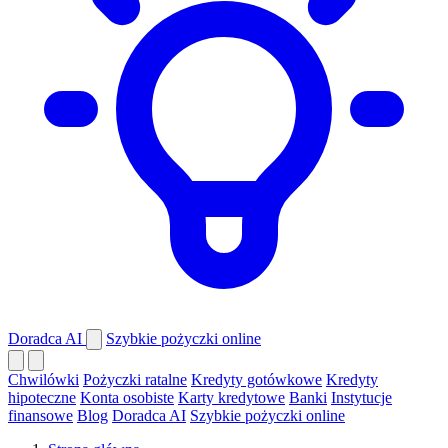
Doradca AI
Szybkie pożyczki online
Chwilówki
Pożyczki ratalne
Kredyty gotówkowe
Kredyty
hipoteczne
Konta osobiste
Karty kredytowe
Banki
Instytucje
finansowe
Blog
Doradca AI
Szybkie pożyczki online