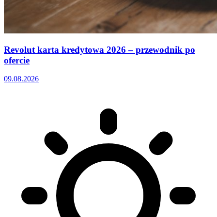
Revolut karta kredytowa 2026 – przewodnik po
ofercie
09.08.2026