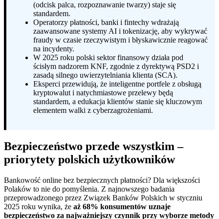
(odcisk palca, rozpoznawanie twarzy) staje się
standardem.
Operatorzy płatności, banki i fintechy wdrażają
zaawansowane systemy AI i tokenizację, aby wykrywać
fraudy w czasie rzeczywistym i błyskawicznie reagować
na incydenty.
W 2025 roku polski sektor finansowy działa pod
ścisłym nadzorem KNF, zgodnie z dyrektywą PSD2 i
zasadą silnego uwierzytelniania klienta (SCA).
Eksperci przewidują, że inteligentne portfele z obsługą
kryptowalut i natychmiastowe przelewy będą
standardem, a edukacja klientów stanie się kluczowym
elementem walki z cyberzagrożeniami.
Bezpieczeństwo przede wszystkim –
priorytety polskich użytkowników
Bankowość online bez bezpiecznych płatności? Dla większości
Polaków to nie do pomyślenia. Z najnowszego badania
przeprowadzonego przez Związek Banków Polskich w styczniu
2025 roku wynika, że
aż 68% konsumentów uznaje
bezpieczeństwo za najważniejszy czynnik przy wyborze metody