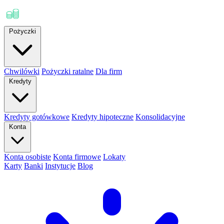
Pożyczki
Chwilówki
Pożyczki ratalne
Dla firm
Kredyty
Kredyty gotówkowe
Kredyty hipoteczne
Konsolidacyjne
Konta
Konta osobiste
Konta firmowe
Lokaty
Karty
Banki
Instytucje
Blog