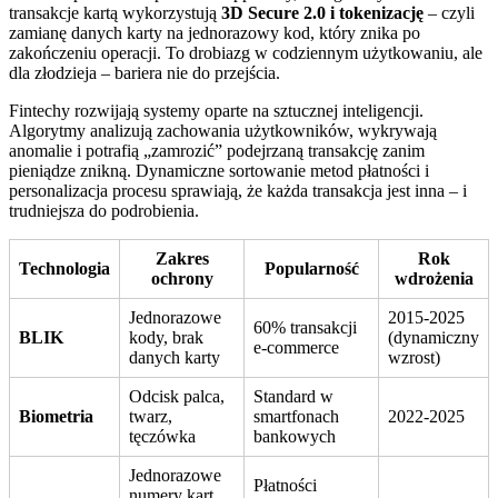
transakcje kartą wykorzystują
3D Secure 2.0 i tokenizację
– czyli
zamianę danych karty na jednorazowy kod, który znika po
zakończeniu operacji. To drobiazg w codziennym użytkowaniu, ale
dla złodzieja – bariera nie do przejścia.
Fintechy rozwijają systemy oparte na sztucznej inteligencji.
Algorytmy analizują zachowania użytkowników, wykrywają
anomalie i potrafią „zamrozić” podejrzaną transakcję zanim
pieniądze znikną. Dynamiczne sortowanie metod płatności i
personalizacja procesu sprawiają, że każda transakcja jest inna – i
trudniejsza do podrobienia.
Zakres
Rok
Technologia
Popularność
ochrony
wdrożenia
Jednorazowe
2015-2025
60% transakcji
BLIK
kody, brak
(dynamiczny
e-commerce
danych karty
wzrost)
Odcisk palca,
Standard w
Biometria
twarz,
smartfonach
2022-2025
tęczówka
bankowych
Jednorazowe
Płatności
numery kart,