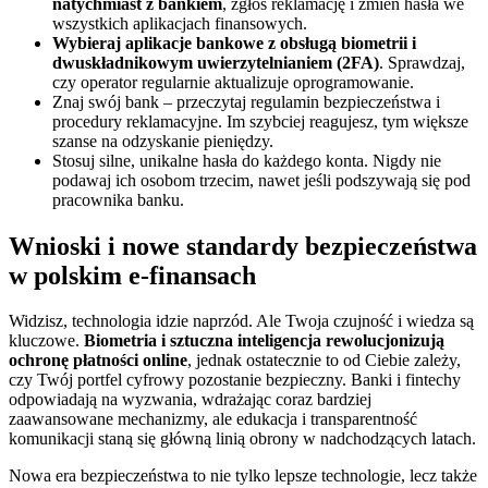
natychmiast z bankiem
, zgłoś reklamację i zmień hasła we
wszystkich aplikacjach finansowych.
Wybieraj aplikacje bankowe z obsługą biometrii i
dwuskładnikowym uwierzytelnianiem (2FA)
. Sprawdzaj,
czy operator regularnie aktualizuje oprogramowanie.
Znaj swój bank – przeczytaj regulamin bezpieczeństwa i
procedury reklamacyjne. Im szybciej reagujesz, tym większe
szanse na odzyskanie pieniędzy.
Stosuj silne, unikalne hasła do każdego konta. Nigdy nie
podawaj ich osobom trzecim, nawet jeśli podszywają się pod
pracownika banku.
Wnioski i nowe standardy bezpieczeństwa
w polskim e-finansach
Widzisz, technologia idzie naprzód. Ale Twoja czujność i wiedza są
kluczowe.
Biometria i sztuczna inteligencja rewolucjonizują
ochronę płatności online
, jednak ostatecznie to od Ciebie zależy,
czy Twój portfel cyfrowy pozostanie bezpieczny. Banki i fintechy
odpowiadają na wyzwania, wdrażając coraz bardziej
zaawansowane mechanizmy, ale edukacja i transparentność
komunikacji staną się główną linią obrony w nadchodzących latach.
Nowa era bezpieczeństwa to nie tylko lepsze technologie, lecz także