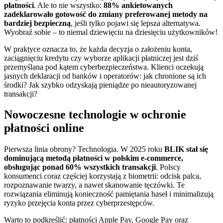
płatności
. Ale to nie wszystko:
88% ankietowanych
zadeklarowało gotowość do zmiany preferowanej metody na
bardziej bezpieczną
, jeśli tylko pojawi się lepsza alternatywa.
Wyobraź sobie – to niemal dziewięciu na dziesięciu użytkowników!
W praktyce oznacza to, że każda decyzja o założeniu konta,
zaciągnięciu kredytu czy wyborze aplikacji płatniczej jest dziś
przemyślana pod kątem cyberbezpieczeństwa. Klienci oczekują
jasnych deklaracji od banków i operatorów: jak chronione są ich
środki? Jak szybko odzyskają pieniądze po nieautoryzowanej
transakcji?
Nowoczesne technologie w ochronie
płatności online
Pierwsza linia obrony? Technologia. W 2025 roku
BLIK stał się
dominującą metodą płatności w polskim e-commerce,
obsługując ponad 60% wszystkich transakcji
. Polscy
konsumenci coraz częściej korzystają z biometrii: odcisk palca,
rozpoznawanie twarzy, a nawet skanowanie tęczówki. Te
rozwiązania eliminują konieczność pamiętania haseł i minimalizują
ryzyko przejęcia konta przez cyberprzestępców.
Warto to podkreślić: płatności Apple Pay, Google Pay oraz