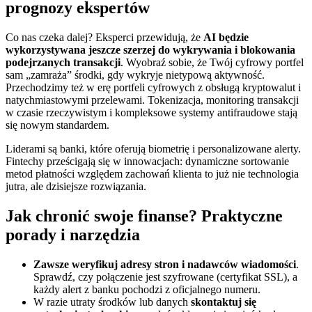
prognozy ekspertów
Co nas czeka dalej? Eksperci przewidują, że
AI będzie
wykorzystywana jeszcze szerzej do wykrywania i blokowania
podejrzanych transakcji
. Wyobraź sobie, że Twój cyfrowy portfel
sam „zamraża” środki, gdy wykryje nietypową aktywność.
Przechodzimy też w erę portfeli cyfrowych z obsługą kryptowalut i
natychmiastowymi przelewami. Tokenizacja, monitoring transakcji
w czasie rzeczywistym i kompleksowe systemy antifraudowe stają
się nowym standardem.
Liderami są banki, które oferują biometrię i personalizowane alerty.
Fintechy prześcigają się w innowacjach: dynamiczne sortowanie
metod płatności względem zachowań klienta to już nie technologia
jutra, ale dzisiejsze rozwiązania.
Jak chronić swoje finanse? Praktyczne
porady i narzędzia
Zawsze weryfikuj adresy stron i nadawców wiadomości
.
Sprawdź, czy połączenie jest szyfrowane (certyfikat SSL), a
każdy alert z banku pochodzi z oficjalnego numeru.
W razie utraty środków lub danych
skontaktuj się