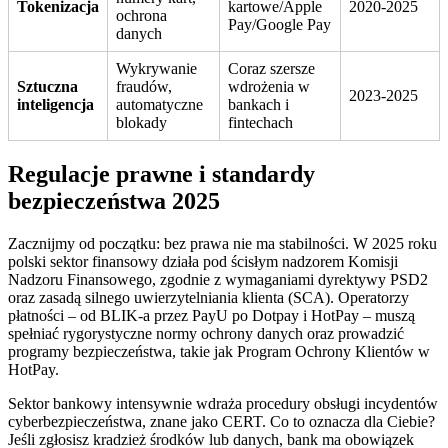
Tokenizacja
kartowe/Apple
2020-2025
ochrona
Pay/Google Pay
danych
Wykrywanie
Coraz szersze
Sztuczna
fraudów,
wdrożenia w
2023-2025
inteligencja
automatyczne
bankach i
blokady
fintechach
Regulacje prawne i standardy
bezpieczeństwa 2025
Zacznijmy od początku: bez prawa nie ma stabilności. W 2025 roku
polski sektor finansowy działa pod ścisłym nadzorem Komisji
Nadzoru Finansowego, zgodnie z wymaganiami dyrektywy PSD2
oraz zasadą silnego uwierzytelniania klienta (SCA). Operatorzy
płatności – od BLIK-a przez PayU po Dotpay i HotPay – muszą
spełniać rygorystyczne normy ochrony danych oraz prowadzić
programy bezpieczeństwa, takie jak Program Ochrony Klientów w
HotPay.
Sektor bankowy intensywnie wdraża procedury obsługi incydentów
cyberbezpieczeństwa, znane jako CERT. Co to oznacza dla Ciebie?
Jeśli zgłosisz kradzież środków lub danych, bank ma obowiązek