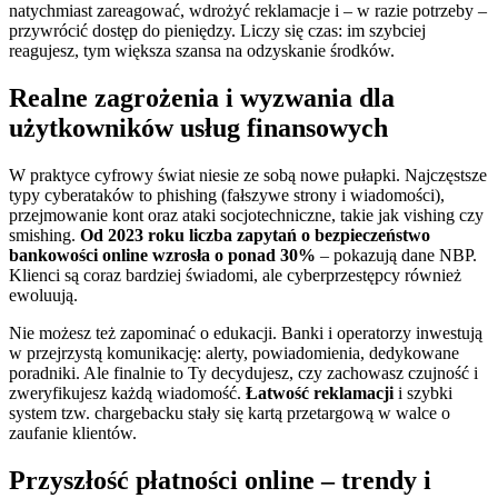
natychmiast zareagować, wdrożyć reklamacje i – w razie potrzeby –
przywrócić dostęp do pieniędzy. Liczy się czas: im szybciej
reagujesz, tym większa szansa na odzyskanie środków.
Realne zagrożenia i wyzwania dla
użytkowników usług finansowych
W praktyce cyfrowy świat niesie ze sobą nowe pułapki. Najczęstsze
typy cyberataków to phishing (fałszywe strony i wiadomości),
przejmowanie kont oraz ataki socjotechniczne, takie jak vishing czy
smishing.
Od 2023 roku liczba zapytań o bezpieczeństwo
bankowości online wzrosła o ponad 30%
– pokazują dane NBP.
Klienci są coraz bardziej świadomi, ale cyberprzestępcy również
ewoluują.
Nie możesz też zapominać o edukacji. Banki i operatorzy inwestują
w przejrzystą komunikację: alerty, powiadomienia, dedykowane
poradniki. Ale finalnie to Ty decydujesz, czy zachowasz czujność i
zweryfikujesz każdą wiadomość.
Łatwość reklamacji
i szybki
system tzw. chargebacku stały się kartą przetargową w walce o
zaufanie klientów.
Przyszłość płatności online – trendy i