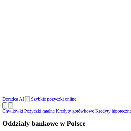
Doradca AI
Szybkie pożyczki online
Chwilówki
Pożyczki ratalne
Kredyty gotówkowe
Kredyty hipoteczn
Oddziały bankowe w Polsce