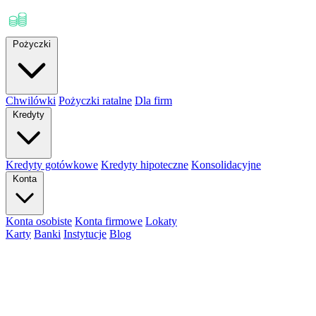
Pożyczki
Chwilówki
Pożyczki ratalne
Dla firm
Kredyty
Kredyty gotówkowe
Kredyty hipoteczne
Konsolidacyjne
Konta
Konta osobiste
Konta firmowe
Lokaty
Karty
Banki
Instytucje
Blog