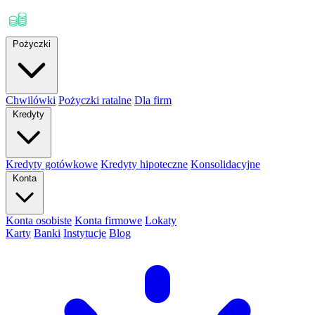
Pożyczki
Chwilówki
Pożyczki ratalne
Dla firm
Kredyty
Kredyty gotówkowe
Kredyty hipoteczne
Konsolidacyjne
Konta
Konta osobiste
Konta firmowe
Lokaty
Karty
Banki
Instytucje
Blog