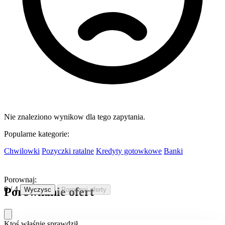
Nie znaleziono wynikow dla tego zapytania.
Popularne kategorie:
Chwilowki
Pozyczki ratalne
Kredyty gotowkowe
Banki
Porownaj:
0 / 4
Porownanie ofert
Wyczysc
Porownaj oferty
Ktoś właśnie sprawdził