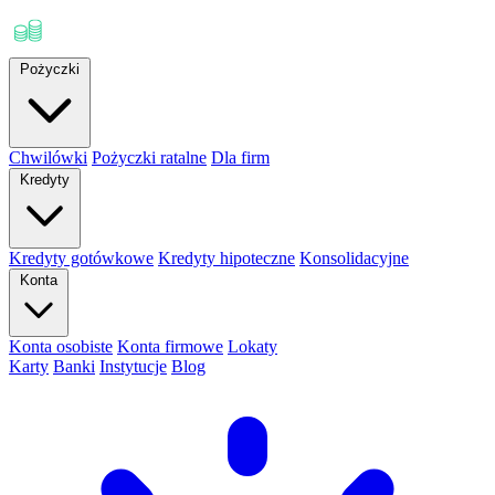
Pożyczki
Chwilówki
Pożyczki ratalne
Dla firm
Kredyty
Kredyty gotówkowe
Kredyty hipoteczne
Konsolidacyjne
Konta
Konta osobiste
Konta firmowe
Lokaty
Karty
Banki
Instytucje
Blog