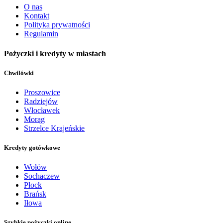
O nas
Kontakt
Polityka prywatności
Regulamin
Pożyczki i kredyty w miastach
Chwilówki
Proszowice
Radziejów
Włocławek
Morąg
Strzelce Krajeńskie
Kredyty gotówkowe
Wołów
Sochaczew
Płock
Brańsk
Iłowa
Szybkie pożyczki online