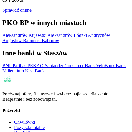
do 1 200 zł
Sprawdź online
PKO BP w innych miastach
Aleksandrów Kujawski
Aleksandrów Łódzki
Andrychów
Augustów
Babimost
Baborów
Inne banki w Staszów
BNP Paribas
PEKAO
Santander Consumer Bank
VeloBank
Bank
Millennium
Nest Bank
Porównaj oferty finansowe i wybierz najlepszą dla siebie.
Bezpłatnie i bez zobowiązań.
Pożyczki
Chwilówki
Pożyczki ratalne