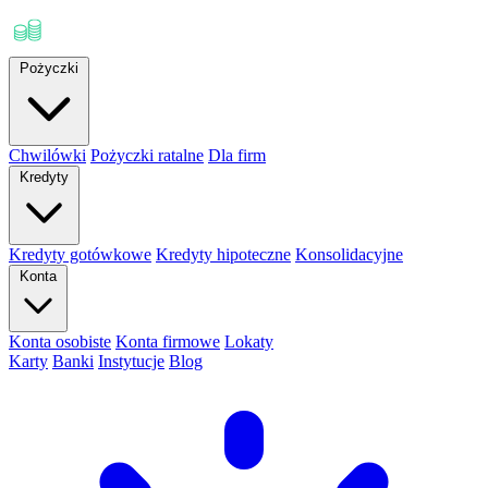
Pożyczki
Chwilówki
Pożyczki ratalne
Dla firm
Kredyty
Kredyty gotówkowe
Kredyty hipoteczne
Konsolidacyjne
Konta
Konta osobiste
Konta firmowe
Lokaty
Karty
Banki
Instytucje
Blog