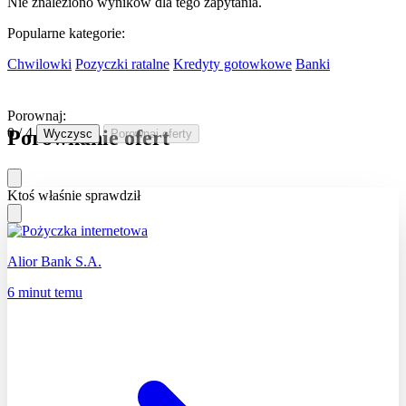
Nie znaleziono wynikow dla tego zapytania.
Popularne kategorie:
Chwilowki
Pozyczki ratalne
Kredyty gotowkowe
Banki
Porownaj:
0 / 4
Porownanie ofert
Wyczysc
Porownaj oferty
Ktoś właśnie sprawdził
Alior Bank S.A.
6 minut temu