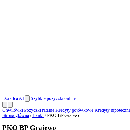
Doradca AI
Szybkie pożyczki online
Chwilówki
Pożyczki ratalne
Kredyty gotówkowe
Kredyty hipoteczn
Strona główna
/
Banki
/
PKO BP Grajewo
PKO BP Grajewo