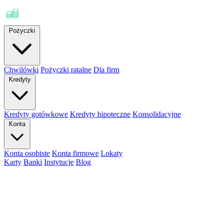
Pożyczki
Chwilówki
Pożyczki ratalne
Dla firm
Kredyty
Kredyty gotówkowe
Kredyty hipoteczne
Konsolidacyjne
Konta
Konta osobiste
Konta firmowe
Lokaty
Karty
Banki
Instytucje
Blog