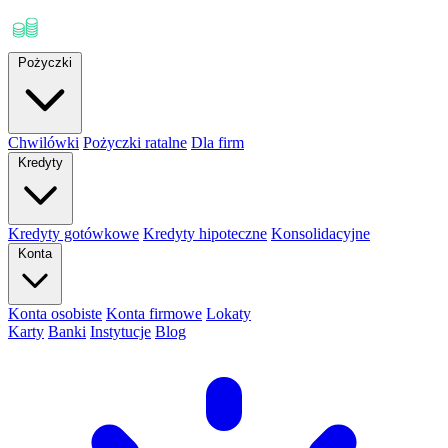
Pożyczki
Chwilówki
Pożyczki ratalne
Dla firm
Kredyty
Kredyty gotówkowe
Kredyty hipoteczne
Konsolidacyjne
Konta
Konta osobiste
Konta firmowe
Lokaty
Karty
Banki
Instytucje
Blog