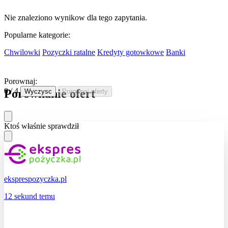
Nie znaleziono wynikow dla tego zapytania.
Popularne kategorie:
Chwilowki
Pozyczki ratalne
Kredyty gotowkowe
Banki
Porownaj:
0 / 4
Porownanie ofert
Wyczysc
Porownaj oferty
Ktoś właśnie sprawdził
eksprespozyczka.pl
12 sekund temu